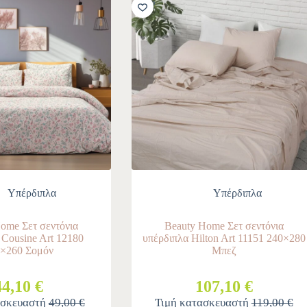
-10%
Υπέρδιπλα
Υπέρδιπλα
ome Σετ σεντόνια
Beauty Home Σετ σεντόνια
 Cousine Art 12180
υπέρδιπλα Hilton Art 11151 240×280
×260 Σομόν
Μπεζ
44,10 €
107,10 €
ασκευαστή
49,00 €
Τιμή κατασκευαστή
119,00 €