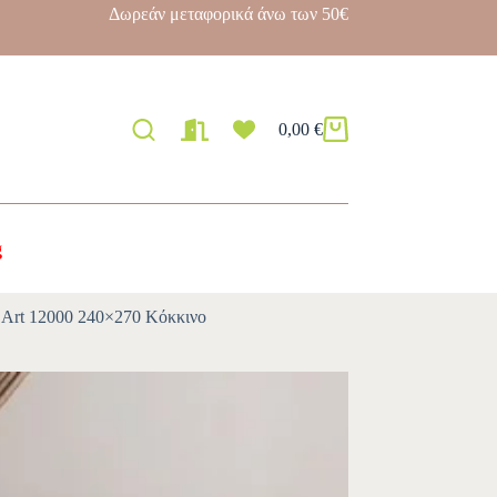
Δωρεάν μεταφορικά άνω των 50€
0,00
€
g
s Art 12000 240×270 Κόκκινο