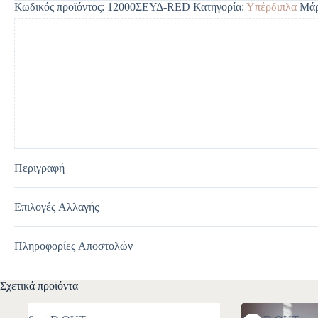
Κωδικός προϊόντος:
12000ΣΕΥΔ-RED
Κατηγορία:
Υπέρδιπλα
Μά
r
n
a
t
i
v
e
:
Περιγραφή
Επιλογές Αλλαγής
Πληροφορίες Αποστολών
Σχετικά προϊόντα