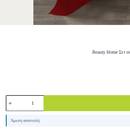
Beauty Home Σετ σε
A
l
Άμεση αποστολή
t
e