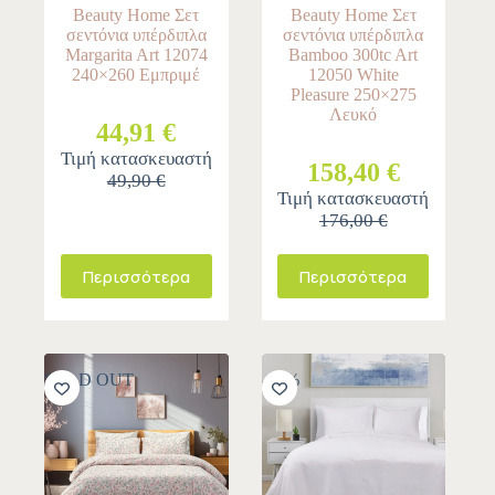
Beauty Home Σετ
Beauty Home Σετ
σεντόνια υπέρδιπλα
σεντόνια υπέρδιπλα
Margarita Art 12074
Bamboo 300tc Art
240×260 Εμπριμέ
12050 White
Pleasure 250×275
Λευκό
44,91 €
Τιμή κατασκευαστή
158,40 €
49,90 €
Τιμή κατασκευαστή
176,00 €
Περισσότερα
Περισσότερα
SOLD OUT
-10%