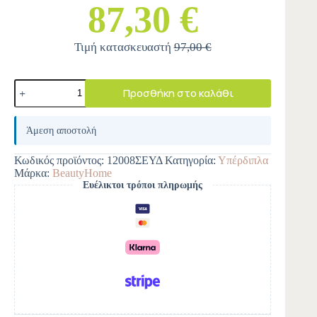
87,30 €
Τιμή κατασκευαστή
97,00 €
Προσθήκη στο καλάθι
A
l
Άμεση αποστολή
t
e
Κωδικός προϊόντος:
12008ΣΕΥΔ
Κατηγορία:
Υπέρδιπλα
r
Μάρκα:
BeautyHome
n
Ευέλικτοι τρόποι πληρωμής
a
t
i
v
e
: