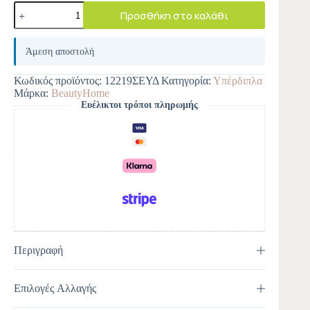
Προσθήκη στο καλάθι
A
l
Άμεση αποστολή
t
e
Κωδικός προϊόντος:
12219ΣΕΥΔ
Κατηγορία:
Υπέρδιπλα
r
Μάρκα:
BeautyHome
n
Ευέλικτοι τρόποι πληρωμής
a
t
i
v
e
:
Περιγραφή
Επιλογές Αλλαγής