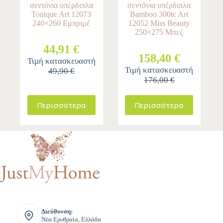
σεντόνια υπέρδιπλα
σεντόνια υπέρδιπλα
Tonique Art 12073
Bamboo 300tc Art
240×260 Εμπριμέ
12052 Miss Beauty
250×275 Μπεζ
44,91 €
158,40 €
Τιμή κατασκευαστή
Τιμή κατασκευαστή
49,90 €
176,00 €
Περισσότερα
Περισσότερα
Διεύθυνση:
Νέα Ερυθραία, Ελλάδα