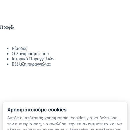
Προφίλ
Είσοδος
Ο λογαριασμός μου
Ιστορικό Παραγγελιών
Εξέλιξη παραγγελίας
Χρησιμοποιούμε cookies
Αυτός ο ιστότοπος χρησιμοποιεί cookies για να βελτιώσει
Ακολουθήστε μας
την εμπειρία σας, να αναλύσει την επισκεψιμότητα και να
TikTok
εξατομικεύσει το περιεχόμενο. Μπορείτε να αποδεχτείτε