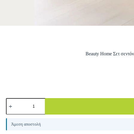
Beauty Home Σετ σεντόν
A
l
Άμεση αποστολή
t
e