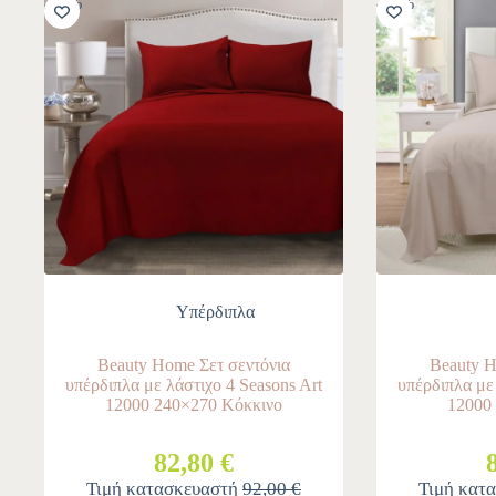
-10%
-10%
Υπέρδιπλα
Beauty Home Σετ σεντόνια
Beauty H
υπέρδιπλα με λάστιχο 4 Seasons Art
υπέρδιπλα με 
12000 240×270 Κόκκινο
12000
82,80 €
Τιμή κατασκευαστή
92,00 €
Τιμή κατ