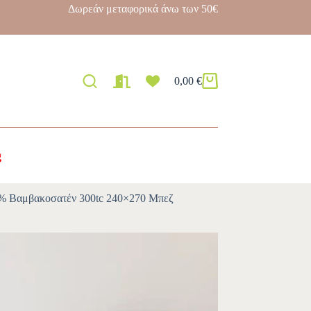
Δωρεάν μεταφορικά άνω των 50€
0,00
€
g
00% Βαμβακοσατέν 300tc 240×270 Μπεζ