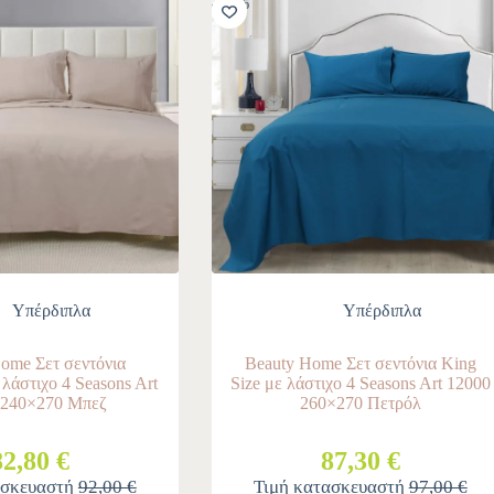
-10%
Υπέρδιπλα
Υπέρδιπλα
ome Σετ σεντόνια
Beauty Home Σετ σεντόνια King
λάστιχο 4 Seasons Art
Size με λάστιχο 4 Seasons Art 12000
 240×270 Μπεζ
260×270 Πετρόλ
82,80 €
87,30 €
ασκευαστή
92,00 €
Τιμή κατασκευαστή
97,00 €