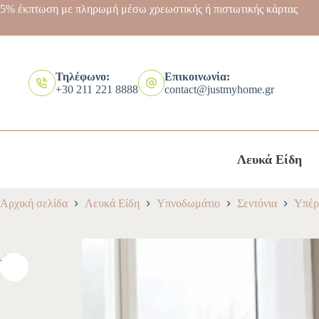
5% έκπτωση με πληρωμή μέσω χρεωστικής ή πιστωτικής κάρτας
Τηλέφωνο:
Επικοινωνία:
+30 211 221 8888
contact@justmyhome.gr
Λευκά Είδη
Αρχική σελίδα
Λευκά Είδη
Υπνοδωμάτιο
Σεντόνια
Υπέρ
-10%