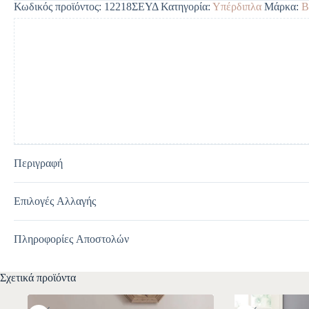
Κωδικός προϊόντος:
12218ΣΕΥΔ
Κατηγορία:
Υπέρδιπλα
Μάρκα:
B
r
n
a
t
i
v
e
:
Περιγραφή
Επιλογές Αλλαγής
Πληροφορίες Αποστολών
Σχετικά προϊόντα