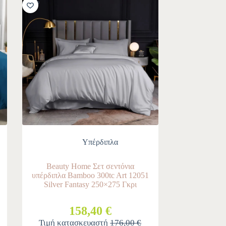
-10%
Υπέρδιπλα
Beauty Home Σετ σεντόνια
υπέρδιπλα Bamboo 300tc Art 12051
Silver Fantasy 250×275 Γκρι
158,40 €
Τιμή κατασκευαστή
176,00 €