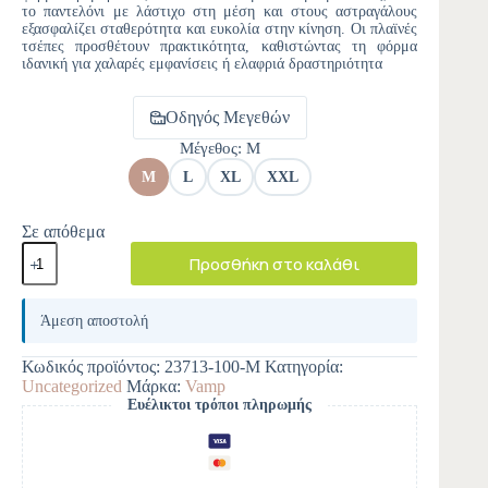
το παντελόνι με λάστιχο στη μέση και στους αστραγάλους
εξασφαλίζει σταθερότητα και ευκολία στην κίνηση. Οι πλαϊνές
τσέπες προσθέτουν πρακτικότητα, καθιστώντας τη φόρμα
ιδανική για χαλαρές εμφανίσεις ή ελαφριά δραστηριότητα
Οδηγός Μεγεθών
Μέγεθος
: M
M
L
XL
XXL
Σε απόθεμα
Προσθήκη στο καλάθι
A
l
Άμεση αποστολή
t
e
Κωδικός προϊόντος:
23713-100-M
Κατηγορία:
r
Uncategorized
Μάρκα:
Vamp
n
Ευέλικτοι τρόποι πληρωμής
a
t
i
v