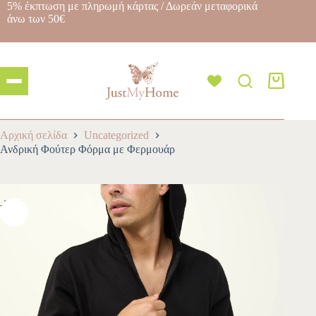
5% έκπτωση με πληρωμή κάρτας / Δωρεάν μεταφορικά
άνω των 50€
Αρχική σελίδα
Uncategorized
Ανδρική Φούτερ Φόρμα με Φερμουάρ
-30%