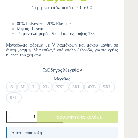
Τιμή κατασκευαστή
59,50 €
80% Polyester – 20% Elastane
Μήκος: 125cm.
Το μοντέλο φοράει Small και έχει ύψος 175cm.
Μονόχρωμο φόρεμα με V λαιμόκοψη και μακρύ μανίκι σε
άνετη γραμμή. Μια επιλογή από απαλό βελούδο, για τις κρύες
ημέρες του χειμώνα.
Οδηγός Μεγεθών
Μέγεθος
S
M
L
XL
XXL
3XL
4XL
5XL
6XL
Προσθήκη στο καλάθι
A
l
Άμεση αποστολή
t