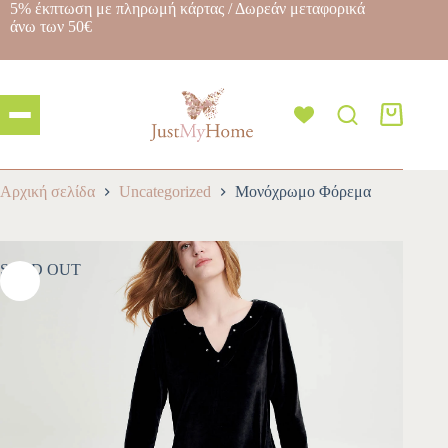
5% έκπτωση με πληρωμή κάρτας / Δωρεάν μεταφορικά
άνω των 50€
Αρχική σελίδα
Uncategorized
Μονόχρωμο Φόρεμα
SOLD OUT