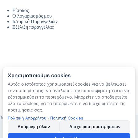
Είσοδος
Ο λογαριασμός μου
Ιστορικό Παραγγελιών
Εξέλιξη παραγγελίας
Χρησιμοποιούμε cookies
Αυτός ο ιστότοπος χρησιμοποιεί cookies για να βελτιώσει
Ακολουθήστε μας
την εμπειρία σας, να αναλύσει την επισκεψιμότητα και να
TikTok
εξατομικεύσει το περιεχόμενο. Μπορείτε να αποδεχτείτε
Instagram
όλα τα cookies, να τα απορρίψετε ή να διαχειριστείτε τις
Facebook
προτιμήσεις σας.
JustMyHome © Copyright 2026
Πολιτική Απορρήτου
·
Πολιτική Cookies
Απόρριψη όλων
Διαχείριση προτιμήσεων