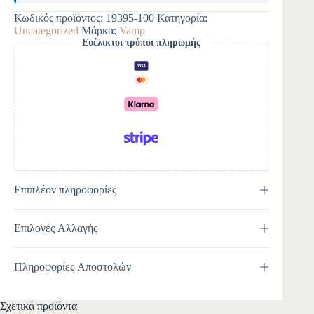
e
Κωδικός προϊόντος:
19395-100
Κατηγορία:
r
Uncategorized
Μάρκα:
Vamp
n
Ευέλικτοι τρόποι πληρωμής
a
t
i
v
e
:
Επιπλέον πληροφορίες
Επιλογές Αλλαγής
Πληροφορίες Αποστολών
Σχετικά προϊόντα