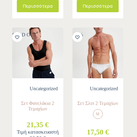
Περισσότερα
Περισσότερα
SOLD OUT
-30%
Uncategorized
Uncategorized
Σετ Φανελάκια 2
Σετ Σλιπ 2 Τεμαχίων
Τεμαχίων
M
21,35 €
17,50 €
Τιμή κατασκευαστή