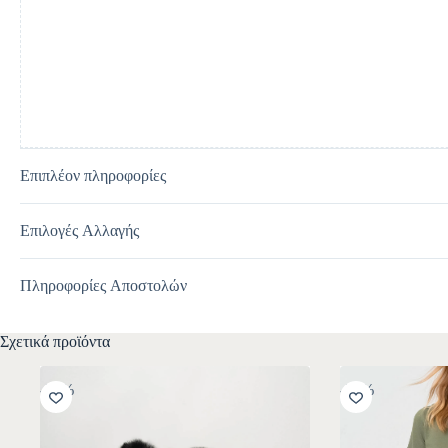
t
i
v
e
:
Επιπλέον πληροφορίες
Επιλογές Αλλαγής
Πληροφορίες Αποστολών
Σχετικά προϊόντα
-30%
-30%