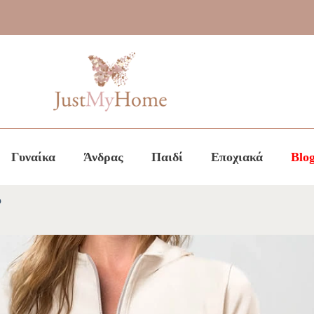
Γυναίκα
Άνδρας
Παιδί
Εποχιακά
Blo
ρ