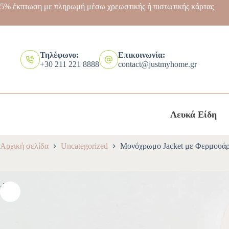
5% έκπτωση με πληρωμή μέσω χρεωστικής ή πιστωτικής κάρτας
Τηλέφωνο:
Επικοινωνία:
+30 211 221 8888
contact@justmyhome.gr
Λευκά Είδη
Αρχική σελίδα
Uncategorized
Μονόχρωμο Jacket με Φερμουά
-30%