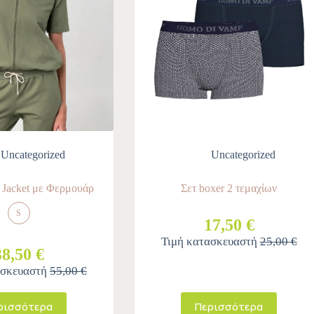
Uncategorized
Uncategorized
Jacket με Φερμουάρ
Σετ boxer 2 τεμαχίων
S
17,50 €
Τιμή κατασκευαστή
25,00 €
38,50 €
ασκευαστή
55,00 €
ρισσότερα
Περισσότερα