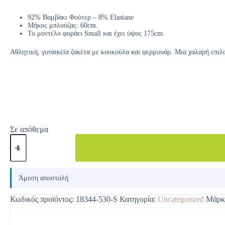
92% Βαμβάκι Φούτερ – 8% Elastane
Μήκος μπλούζας: 60cm.
Το μοντέλο φοράει Small και έχει ύψος 175cm.
Αθλητική, γυναικεία ζακέτα με κουκούλα και φερμουάρ. Μια χαλαρή επιλογ
Σε απόθεμα
A
l
Άμεση αποστολή
t
e
Κωδικός προϊόντος:
18344-530-S
Κατηγορία:
Uncategorized
Μάρκ
r
n
a