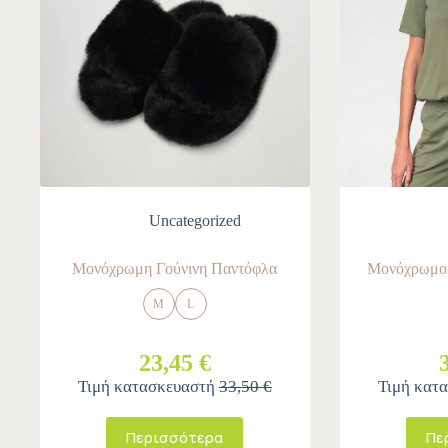
Uncategorized
Μονόχρωμη Γούνινη Παντόφλα
Μονόχρωμο 
M
L
23,45 €
Τιμή κατασκευαστή
33,50 €
Τιμή κατ
Περισσότερα
Πε