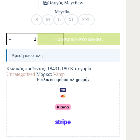
Οδηγός Μεγεθών
Μέγεθος
S
M
L
XL
XXL
Προσθήκη στο καλάθι
A
l
Άμεση αποστολή
t
e
Κωδικός προϊόντος:
18491-180
Κατηγορία:
r
Uncategorized
Μάρκα:
Vamp
n
Ευέλικτοι τρόποι πληρωμής
a
t
i
v
e
: