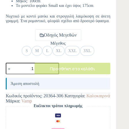
Μήκος: 100cm.
Το μοντέλο φοράει Small και έχει ύψος 175cm.
Νυχτικό με κοντό μανίκι και στρογγυλή λαιμόκοψη σε άνετη
γραμμή. Ένα ρομαντικό, φλοράλ σχέδιο από δροσερό ύφασμα.
Οδηγός Μεγεθών
Μέγεθος
S
M
L
XL
XXL
3XL
Προσθήκη στο καλάθι
A
l
Άμεση αποστολή
t
e
Κωδικός προϊόντος:
20364-306
Κατηγορία:
Καλοκαιρινά
r
Μάρκα:
Vamp
n
Ευέλικτοι τρόποι πληρωμής
a
t
i
v
e