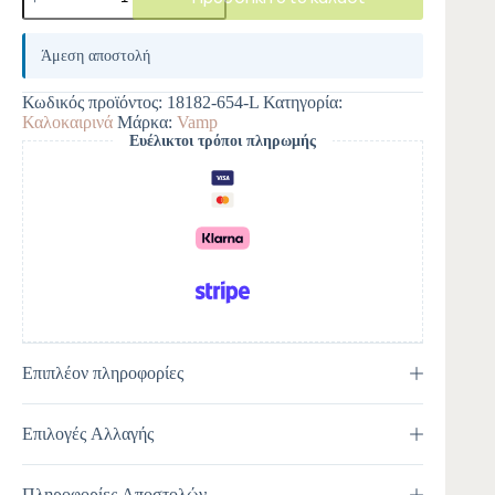
A
l
Άμεση αποστολή
t
e
Κωδικός προϊόντος:
18182-654-L
Κατηγορία:
r
Καλοκαιρινά
Μάρκα:
Vamp
n
Ευέλικτοι τρόποι πληρωμής
a
t
i
v
e
:
Επιπλέον πληροφορίες
Επιλογές Αλλαγής
Πληροφορίες Αποστολών