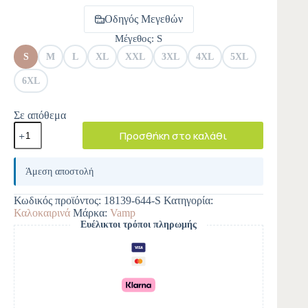
Οδηγός Μεγεθών
Μέγεθος
: S
S
M
L
XL
XXL
3XL
4XL
5XL
6XL
Σε απόθεμα
Προσθήκη στο καλάθι
A
l
Άμεση αποστολή
t
e
Κωδικός προϊόντος:
18139-644-S
Κατηγορία:
r
Καλοκαιρινά
Μάρκα:
Vamp
n
Ευέλικτοι τρόποι πληρωμής
a
t
i
v
e
: