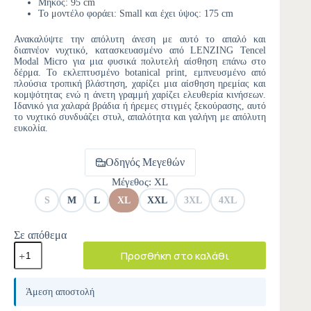
Μήκος: 95 cm
Το μοντέλο φοράει: Small και έχει ύψος: 175 cm
Ανακαλύψτε την απόλυτη άνεση με αυτό το απαλό και
διαπνέον νυχτικό, κατασκευασμένο από LENZING Tencel
Modal Micro για μια φυσικά πολυτελή αίσθηση επάνω στο
δέρμα. Το εκλεπτυσμένο botanical print, εμπνευσμένο από
πλούσια τροπική βλάστηση, χαρίζει μια αίσθηση ηρεμίας και
κομψότητας ενώ η άνετη γραμμή χαρίζει ελευθερία κινήσεων.
Ιδανικό για χαλαρά βράδια ή ήρεμες στιγμές ξεκούρασης, αυτό
το νυχτικό συνδυάζει στυλ, απαλότητα και γαλήνη με απόλυτη
ευκολία.
Οδηγός Μεγεθών
Μέγεθος
: XL
S
M
L
XL
XXL
3XL
4XL
Σε απόθεμα
Προσθήκη στο καλάθι
A
l
Άμεση αποστολή
t