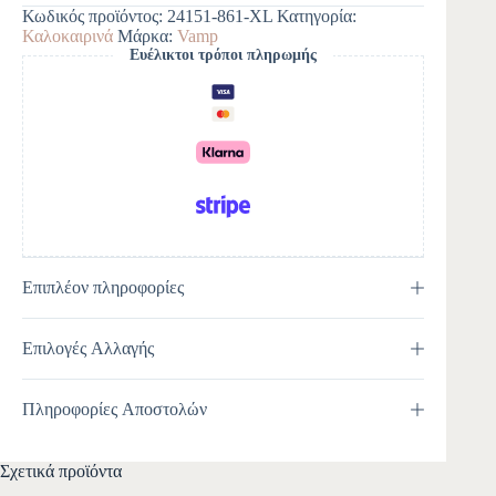
e
Κωδικός προϊόντος:
24151-861-XL
Κατηγορία:
r
Καλοκαιρινά
Μάρκα:
Vamp
n
Ευέλικτοι τρόποι πληρωμής
a
t
i
v
e
:
Επιπλέον πληροφορίες
Επιλογές Αλλαγής
Πληροφορίες Αποστολών
Σχετικά προϊόντα