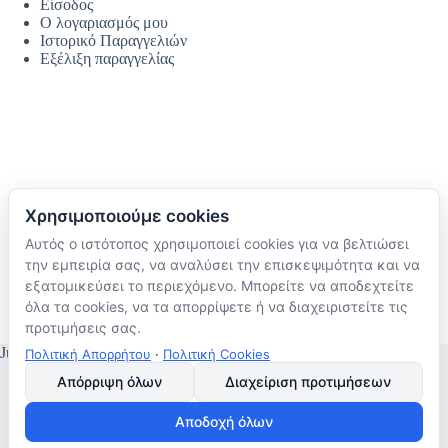
Είσοδος
Ο λογαριασμός μου
Ιστορικό Παραγγελιών
Εξέλιξη παραγγελίας
Χρησιμοποιούμε cookies
Αυτός ο ιστότοπος χρησιμοποιεί cookies για να βελτιώσει
Ακολουθήστε μας
την εμπειρία σας, να αναλύσει την επισκεψιμότητα και να
TikTok
εξατομικεύσει το περιεχόμενο. Μπορείτε να αποδεχτείτε
Instagram
όλα τα cookies, να τα απορρίψετε ή να διαχειριστείτε τις
Facebook
προτιμήσεις σας.
JustMyHome © Copyright 2026
Πολιτική Απορρήτου
·
Πολιτική Cookies
Απόρριψη όλων
Διαχείριση προτιμήσεων
Αποδοχή όλων