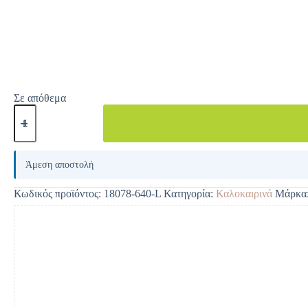
Σε απόθεμα
A
l
Άμεση αποστολή
t
e
Κωδικός προϊόντος:
18078-640-L
Κατηγορία:
Καλοκαιρινά
Μάρκα
r
n
a
t
i
v
e
: