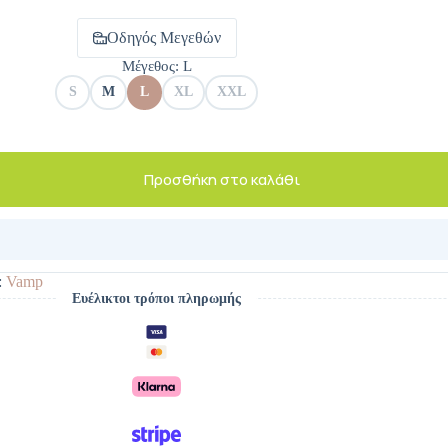
Οδηγός Μεγεθών
Μέγεθος
: L
S
M
L
XL
XXL
Προσθήκη στο καλάθι
:
Vamp
Ευέλικτοι τρόποι πληρωμής