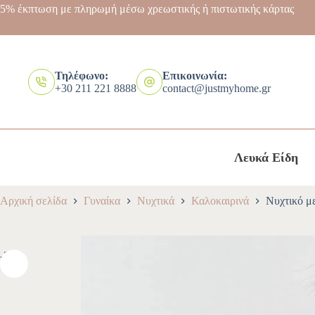
5% έκπτωση με πληρωμή μέσω χρεωστικής ή πιστωτικής κάρτας
Τηλέφωνο:
Επικοινωνία:
+30 211 221 8888
contact@justmyhome.gr
Λευκά Είδη
Αρχική σελίδα
Γυναίκα
Νυχτικά
Καλοκαιρινά
Νυχτικό μ
-30%