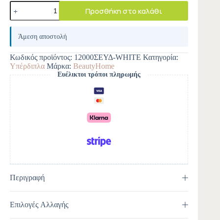
Προσθήκη στο καλάθι
A
l
Άμεση αποστολή
t
e
Κωδικός προϊόντος:
12000ΣΕΥΔ-WHITE
Κατηγορία:
r
Υπέρδιπλα
Μάρκα:
BeautyHome
n
Ευέλικτοι τρόποι πληρωμής
a
t
i
v
e
:
Περιγραφή
Επιλογές Αλλαγής