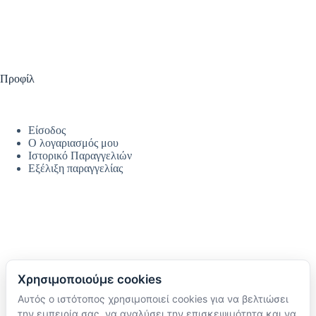
Προφίλ
Είσοδος
Ο λογαριασμός μου
Ιστορικό Παραγγελιών
Εξέλιξη παραγγελίας
Χρησιμοποιούμε cookies
Αυτός ο ιστότοπος χρησιμοποιεί cookies για να βελτιώσει
Ακολουθήστε μας
την εμπειρία σας, να αναλύσει την επισκεψιμότητα και να
TikTok