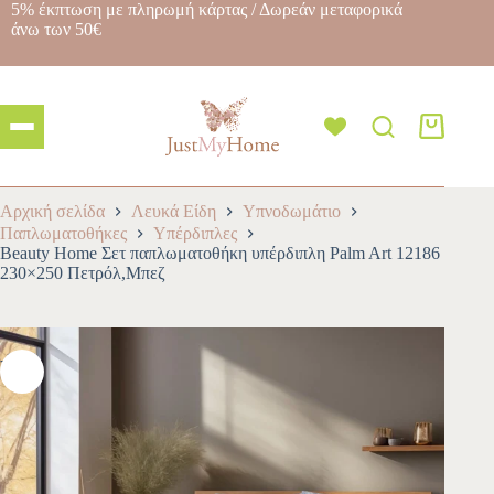
5% έκπτωση με πληρωμή κάρτας / Δωρεάν μεταφορικά
άνω των 50€
Αρχική σελίδα
Λευκά Είδη
Υπνοδωμάτιο
Παπλωματοθήκες
Υπέρδιπλες
Beauty Home Σετ παπλωματοθήκη υπέρδιπλη Palm Art 12186
230×250 Πετρόλ,Μπεζ
-10%