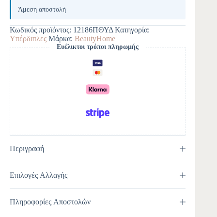
l
Άμεση αποστολή
t
e
Κωδικός προϊόντος:
12186ΠΘΥΔ
Κατηγορία:
r
Υπέρδιπλες
Μάρκα:
BeautyHome
n
Ευέλικτοι τρόποι πληρωμής
a
t
i
v
e
:
Περιγραφή
Επιλογές Αλλαγής
Πληροφορίες Αποστολών