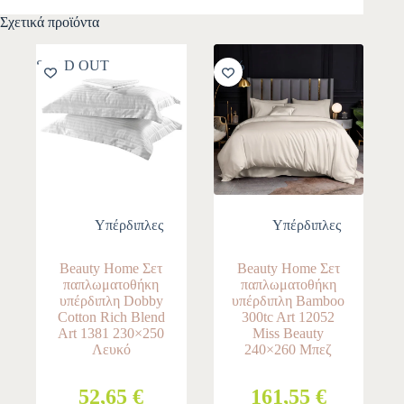
Σχετικά προϊόντα
SOLD OUT
-10%
Υπέρδιπλες
Υπέρδιπλες
Beauty Home Σετ
Beauty Home Σετ
παπλωματοθήκη
παπλωματοθήκη
υπέρδιπλη Dobby
υπέρδιπλη Bamboo
Cotton Rich Blend
300tc Art 12052
Art 1381 230×250
Miss Beauty
Λευκό
240×260 Μπεζ
52,65 €
161,55 €