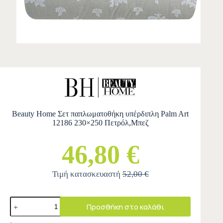
Beauty Home Σετ παπλωματοθήκη υπέρδιπλη Palm Art
12186 230×250 Πετρόλ,Μπεζ
46,80 €
Τιμή κατασκευαστή
52,00 €
Προσθήκη στο καλάθι
A