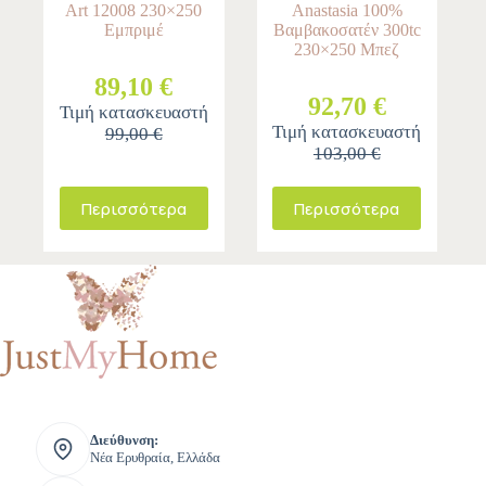
Art 12008 230×250
Anastasia 100%
Εμπριμέ
Βαμβακοσατέν 300tc
230×250 Μπεζ
89,10 €
92,70 €
Τιμή κατασκευαστή
Τιμή κατασκευαστή
99,00 €
103,00 €
Περισσότερα
Περισσότερα
Διεύθυνση:
Νέα Ερυθραία, Ελλάδα