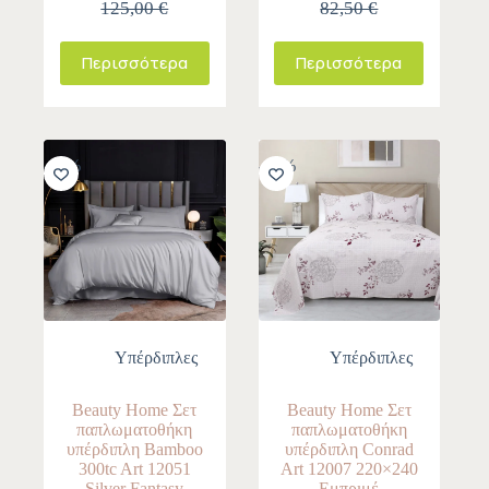
125,00 €
82,50 €
Περισσότερα
Περισσότερα
-10%
-10%
Υπέρδιπλες
Υπέρδιπλες
Beauty Home Σετ
Beauty Home Σετ
παπλωματοθήκη
παπλωματοθήκη
υπέρδιπλη Bamboo
υπέρδιπλη Conrad
300tc Art 12051
Art 12007 220×240
Silver Fantasy
Εμπριμέ