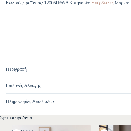
Κωδικός προϊόντος:
12005ΠΘΥΔ
Κατηγορία:
Υπέρδιπλες
Μάρκα:
r
n
a
t
i
v
e
:
Περιγραφή
Επιλογές Αλλαγής
Πληροφορίες Αποστολών
Σχετικά προϊόντα