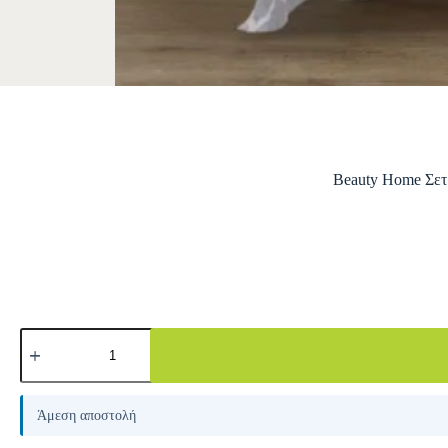
Beauty Home Σετ
A
l
Άμεση αποστολή
t
e