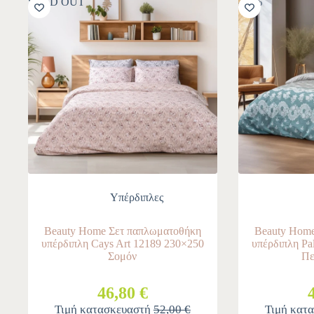
SOLD OUT
-10%
Υπέρδιπλες
Beauty Home Σετ παπλωματοθήκη
Beauty Home
υπέρδιπλη Cays Art 12189 230×250
υπέρδιπλη Pa
Σομόν
Πε
46,80 €
Τιμή κατασκευαστή
52,00 €
Τιμή κατ