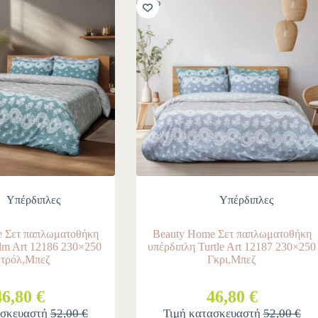
-10%
Υπέρδιπλες
Υπέρδιπλες
 Σετ παπλωματοθήκη
Beauty Home Σετ παπλωματοθήκη
lm Art 12186 230×250
υπέρδιπλη Turtle Art 12187 230×250
τρόλ,Μπεζ
Γκρι,Μπεζ
46,80 €
46,80 €
ασκευαστή
52,00 €
Τιμή κατασκευαστή
52,00 €