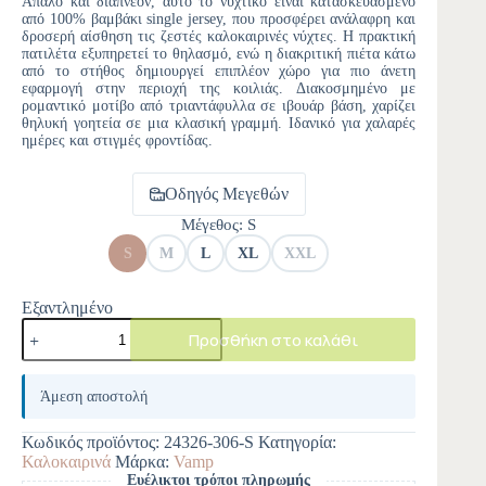
Απαλό και διαπνέον, αυτό το νυχτικό είναι κατασκευασμένο
από 100% βαμβάκι single jersey, που προσφέρει ανάλαφρη και
δροσερή αίσθηση τις ζεστές καλοκαιρινές νύχτες. Η πρακτική
πατιλέτα εξυπηρετεί το θηλασμό, ενώ η διακριτική πιέτα κάτω
από το στήθος δημιουργεί επιπλέον χώρο για πιο άνετη
εφαρμογή στην περιοχή της κοιλιάς. Διακοσμημένο με
ρομαντικό μοτίβο από τριαντάφυλλα σε ιβουάρ βάση, χαρίζει
θηλυκή γοητεία σε μια κλασική γραμμή. Ιδανικό για χαλαρές
ημέρες και στιγμές φροντίδας.
Οδηγός Μεγεθών
Μέγεθος
: S
S
M
L
XL
XXL
Εξαντλημένο
Προσθήκη στο καλάθι
A
l
Άμεση αποστολή
t
e
Κωδικός προϊόντος:
24326-306-S
Κατηγορία:
r
Καλοκαιρινά
Μάρκα:
Vamp
n
Ευέλικτοι τρόποι πληρωμής