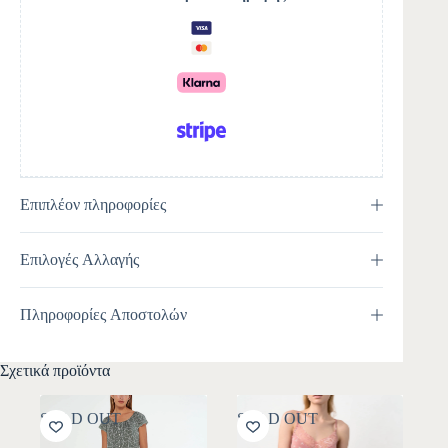
a
t
i
v
e
:
Επιπλέον πληροφορίες
Επιλογές Αλλαγής
Πληροφορίες Αποστολών
Σχετικά προϊόντα
SOLD OUT
SOLD OUT