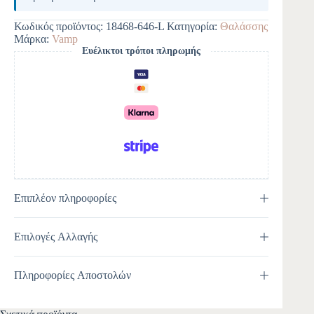
t
e
Κωδικός προϊόντος:
18468-646-L
Κατηγορία:
Θαλάσσης
r
Μάρκα:
Vamp
n
Ευέλικτοι τρόποι πληρωμής
a
t
i
v
e
:
Επιπλέον πληροφορίες
Επιλογές Αλλαγής
Πληροφορίες Αποστολών