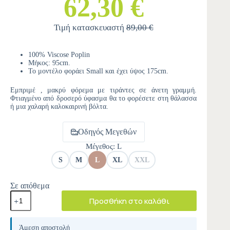
62,30 €
Τιμή κατασκευαστή
89,00 €
100% Viscose Poplin
Μήκος: 95cm.
Το μοντέλο φοράει Small και έχει ύψος 175cm.
Εμπριμέ , μακρύ φόρεμα με τιράντες σε άνετη γραμμή.
Φτιαγμένο από δροσερό ύφασμα θα το φορέσετε στη θάλασσα
ή μια χαλαρή καλοκαιρινή βόλτα.
Οδηγός Μεγεθών
Μέγεθος
: L
S
M
L
XL
XXL
Σε απόθεμα
Προσθήκη στο καλάθι
A
l
Άμεση αποστολή