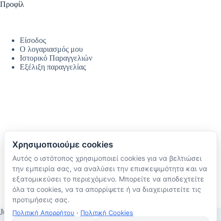
Προφίλ
Είσοδος
Ο λογαριασμός μου
Ιστορικό Παραγγελιών
Εξέλιξη παραγγελίας
Χρησιμοποιούμε cookies
Αυτός ο ιστότοπος χρησιμοποιεί cookies για να βελτιώσει
Ακολουθήστε μας
την εμπειρία σας, να αναλύσει την επισκεψιμότητα και να
TikTok
εξατομικεύσει το περιεχόμενο. Μπορείτε να αποδεχτείτε
Instagram
όλα τα cookies, να τα απορρίψετε ή να διαχειριστείτε τις
Facebook
προτιμήσεις σας.
JustMyHome © Copyright 2026
Πολιτική Απορρήτου
·
Πολιτική Cookies