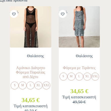
Σχετικά προϊόντα
-30%
-30%
Θαλάσσης
Θαλάσσης
Αμάνικο Διάτρητο
Φόρεμα με Τιράντες
Φόρεμα Παραλίας
από Δίχτυ
S
M
L
XL
XXL
S
M
L
XL
XXL
34,65 €
Τιμή κατασκευαστή
34,65 €
49,50 €
Τιμή κατασκευαστή
49,50 €