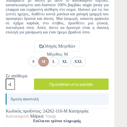
Χαλαρώστε με άνεση με αυτό το καλοκαιρινό νυχτικό,
κατασκευασμένο από διαπνέον 100% βαμβάκι single jersey για
ελαφριά και ευχάριστη αίσθηση στο σώμα. Ιδανικό για τις πιο
ζεστές ημέρες, διαθέτει κοντά μανίκια και χαλαρή γραμμή που
προσφέρει δροσιά και άνεση. Μια ζουμερή, κόκκινη φράουλα
σε σχήμα καρδιάς στο στήθος, προσθέτει μια γλυκιά,
νοσταλγική νότα. Απλό, άνετο κα δροσερό είναι η ιδανική
επιλογή για χαλάρωση και έναν ήρεμο βραδινό ύπνο.
Οδηγός Μεγεθών
Μέγεθος
: M
S
M
L
XL
XXL
Σε απόθεμα
Προσθήκη στο καλάθι
A
l
Άμεση αποστολή
t
e
Κωδικός προϊόντος:
24262-110-M
Κατηγορία:
r
Καλοκαιρινά
Μάρκα:
Vamp
n
Ευέλικτοι τρόποι πληρωμής
a