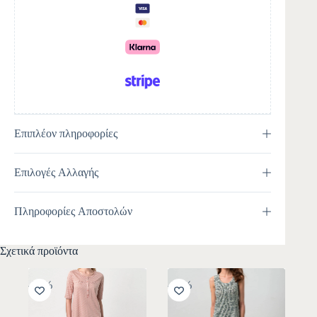
t
i
v
e
:
Επιπλέον πληροφορίες
Επιλογές Αλλαγής
Πληροφορίες Αποστολών
Σχετικά προϊόντα
-30%
-30%