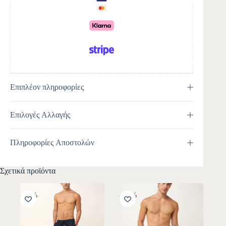
i
v
e
:
Επιπλέον πληροφορίες
Επιλογές Αλλαγής
Πληροφορίες Αποστολών
Σχετικά προϊόντα
-10%
-10%