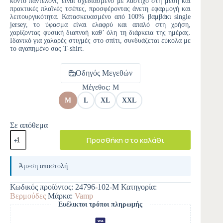
κοντό παντελόνι, είναι σχεδιασμένο με λάστιχο στη μέση και
πρακτικές πλαϊνές τσέπες, προσφέροντας άνετη εφαρμογή και
λειτουργικότητα. Κατασκευασμένο από 100% βαμβάκι single
jersey, το ύφασμα είναι ελαφρύ και απαλό στη χρήση,
χαρίζοντας φυσική διαπνοή καθ’ όλη τη διάρκεια της ημέρας.
Ιδανικό για χαλαρές στιγμές στο σπίτι, συνδυάζεται εύκολα με
το αγαπημένο σας T-shirt.
Οδηγός Μεγεθών
Μέγεθος
: M
M
L
XL
XXL
Σε απόθεμα
Προσθήκη στο καλάθι
A
l
Άμεση αποστολή
t
e
Κωδικός προϊόντος:
24796-102-M
Κατηγορία:
r
Βερμούδες
Μάρκα:
Vamp
n
Ευέλικτοι τρόποι πληρωμής
a
t