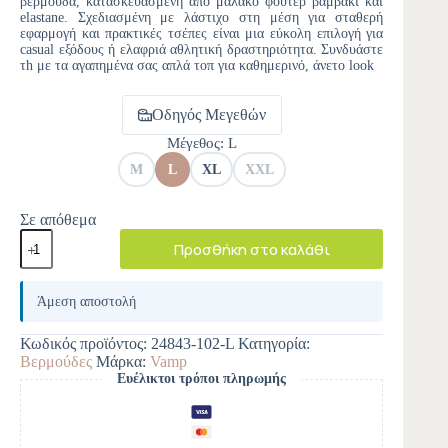
βερμούδα, κατασκευασμένη από μαλακό φόυτερ βαμβάκι και
elastane. Σχεδιασμένη με λάστιχο στη μέση για σταθερή
εφαρμογή και πρακτικές τσέπες είναι μια εύκολη επιλογή για
casual εξόδους ή ελαφριά αθλητική δραστηριότητα. Συνδυάστε
τh με τα αγαπημένα σας απλά τοπ για καθημερινό, άνετο look
Οδηγός Μεγεθών
Μέγεθος
: L
M
L
XL
XXL
Σε απόθεμα
Προσθήκη στο καλάθι
A
l
Άμεση αποστολή
t
e
Κωδικός προϊόντος:
24843-102-L
Κατηγορία:
r
Βερμούδες
Μάρκα:
Vamp
n
Ευέλικτοι τρόποι πληρωμής
a
t
i
v