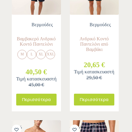
Βερμούδες
Βερμούδες
Βαμβακερό Ανδρικό
Ανδρικό Κοντό
Κοντό Παντελόνι
Παντελόνι από
Βαμβάκι
M
L
XL
XXL
20,65 €
40,50 €
Τιμή κατασκευαστή
29,50 €
Τιμή κατασκευαστή
45,00 €
Περισσότερα
Περισσότερα
-10%
-30%