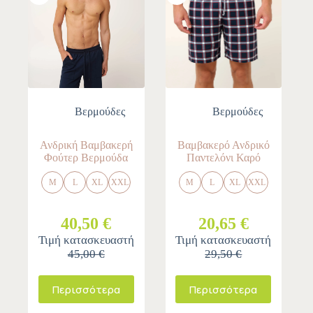
Βερμούδες
Βερμούδες
Ανδρική Βαμβακερή
Βαμβακερό Ανδρικό
Φούτερ Βερμούδα
Παντελόνι Καρό
M
L
XL
XXL
M
L
XL
XXL
40,50 €
20,65 €
Τιμή κατασκευαστή
Τιμή κατασκευαστή
45,00 €
29,50 €
Περισσότερα
Περισσότερα