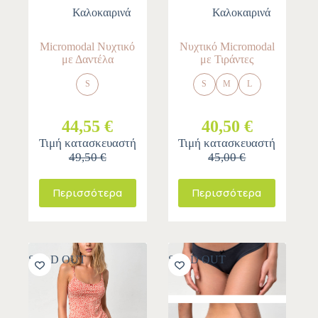
Καλοκαιρινά
Καλοκαιρινά
Micromodal Νυχτικό
Νυχτικό Micromodal
με Δαντέλα
με Τιράντες
S
S
M
L
44,55 €
40,50 €
Τιμή κατασκευαστή
Τιμή κατασκευαστή
49,50 €
45,00 €
Περισσότερα
Περισσότερα
SOLD OUT
SOLD OUT