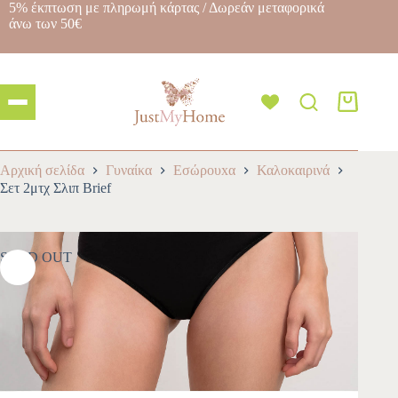
5% έκπτωση με πληρωμή κάρτας / Δωρεάν μεταφορικά
άνω των 50€
Αρχική σελίδα
Γυναίκα
Εσώρουxα
Καλοκαιρινά
Σετ 2μτχ Σλιπ Brief
SOLD OUT