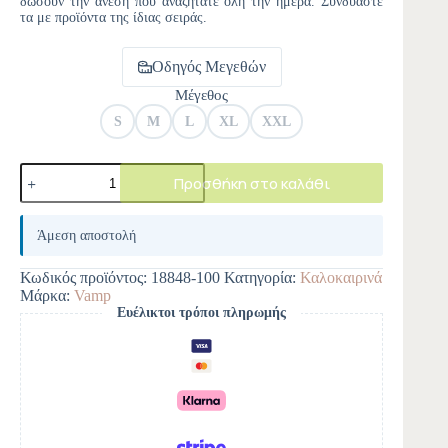
δώσουν την άνεση που αναζητάτε όλη την ημέρα. Συνδυάστε
τα με προϊόντα της ίδιας σειράς.
Οδηγός Μεγεθών
Μέγεθος
S
M
L
XL
XXL
Προσθήκη στο καλάθι
A
l
Άμεση αποστολή
t
e
Κωδικός προϊόντος:
18848-100
Κατηγορία:
Καλοκαιρινά
r
Μάρκα:
Vamp
n
Ευέλικτοι τρόποι πληρωμής
a
t
i
v
e
: