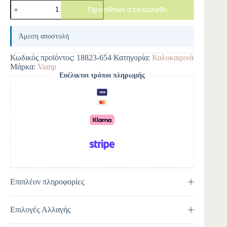
Προσθήκη στο καλάθι
A
l
Άμεση αποστολή
t
e
Κωδικός προϊόντος:
18823-654
Κατηγορία:
Καλοκαιρινά
r
Μάρκα:
Vamp
n
Ευέλικτοι τρόποι πληρωμής
a
t
i
v
e
:
Επιπλέον πληροφορίες
Επιλογές Αλλαγής