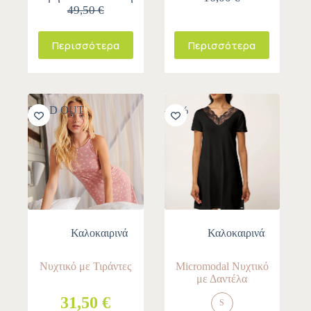
49,50 €
Περισσότερα
Περισσότερα
SOLD OUT
-10%
Καλοκαιρινά
Καλοκαιρινά
Νυχτικό με Τιράντες
Micromodal Νυχτικό
με Δαντέλα
31,50 €
S