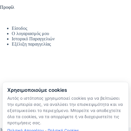
Προφίλ
Είσοδος
Ο λογαριασμός μου
Ιστορικό Παραγγελιών
Εξέλιξη παραγγελίας
Χρησιμοποιούμε cookies
Αυτός ο ιστότοπος χρησιμοποιεί cookies για να βελτιώσει
Ακολουθήστε μας
την εμπειρία σας, να αναλύσει την επισκεψιμότητα και να
TikTok
εξατομικεύσει το περιεχόμενο. Μπορείτε να αποδεχτείτε
Instagram
όλα τα cookies, να τα απορρίψετε ή να διαχειριστείτε τις
Facebook
προτιμήσεις σας.
JustMyHome © Copyright 2026
Πολιτική Απορρήτου
·
Πολιτική Cookies