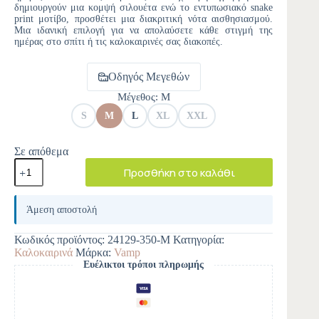
δημιουργούν μια κομψή σιλουέτα ενώ το εντυπωσιακό snake
print μοτίβο, προσθέτει μια διακριτική νότα αισθησιασμού.
Μια ιδανική επιλογή για να απολαύσετε κάθε στιγμή της
ημέρας στο σπίτι ή τις καλοκαιρινές σας διακοπές.
Οδηγός Μεγεθών
Μέγεθος
: M
S
M
L
XL
XXL
Σε απόθεμα
Προσθήκη στο καλάθι
A
l
Άμεση αποστολή
t
e
Κωδικός προϊόντος:
24129-350-M
Κατηγορία:
r
Καλοκαιρινά
Μάρκα:
Vamp
n
Ευέλικτοι τρόποι πληρωμής
a
t
i
v