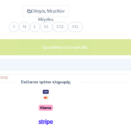
Οδηγός Μεγεθών
Μέγεθος
S
M
L
XL
XXL
3XL
Προσθήκη στο καλάθι
Vamp
Ευέλικτοι τρόποι πληρωμής