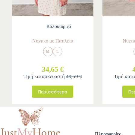
Καλοκαιρινά
Νυχτικό με Πατιλέτα
Νυχτι
M
L
34,65 €
Τιμή κατασκευαστή
49,50 €
Τιμή κατ
Περισσότερα
Πε
Πληροφορίες