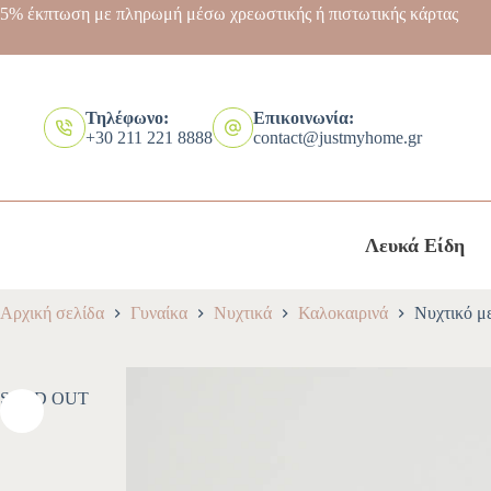
5% έκπτωση με πληρωμή μέσω χρεωστικής ή πιστωτικής κάρτας
Τηλέφωνο:
Επικοινωνία:
+30 211 221 8888
contact@justmyhome.gr
Λευκά Είδη
Αρχική σελίδα
Γυναίκα
Νυχτικά
Καλοκαιρινά
Νυχτικό μ
SOLD OUT