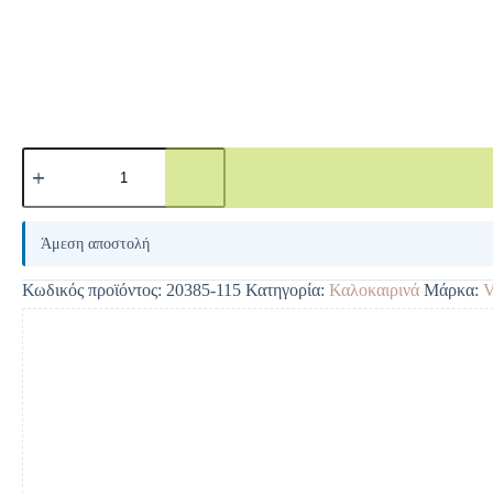
A
l
Άμεση αποστολή
t
e
Κωδικός προϊόντος:
20385-115
Κατηγορία:
Καλοκαιρινά
Μάρκα:
r
n
a
t
i
v
e
: