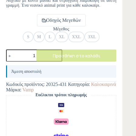
Νυχτικό με κοντό μανίκι και στρογγυλή λαιμόκοψη σε άνετη
γραμμή. Ένα νεανικό animal print για κάθε καλοκαίρι.
Οδηγός Μεγεθών
Μέγεθος
S
M
L
XL
XXL
3XL
Προσθήκη στο καλάθι
A
l
Άμεση αποστολή
t
e
Κωδικός προϊόντος:
20325-431
Κατηγορία:
Καλοκαιρινά
r
Μάρκα:
Vamp
n
Ευέλικτοι τρόποι πληρωμής
a
t
i
v
e
: