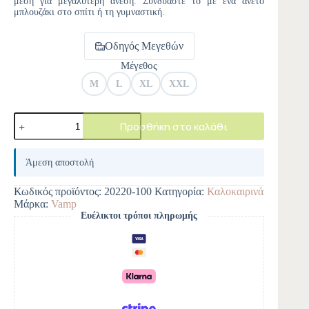
μέση για μεγαλύτερη άνεση. Συνδυάστε το με ένα άνετο
μπλουζάκι στο σπίτι ή τη γυμναστική.
Οδηγός Μεγεθών
Μέγεθος
M
L
XL
XXL
Προσθήκη στο καλάθι
A
l
Άμεση αποστολή
t
e
Κωδικός προϊόντος:
20220-100
Κατηγορία:
Καλοκαιρινά
r
Μάρκα:
Vamp
n
Ευέλικτοι τρόποι πληρωμής
a
t
i
v
e
: