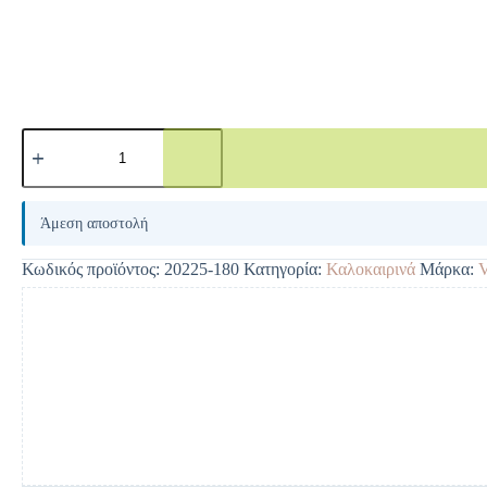
A
l
Άμεση αποστολή
t
e
Κωδικός προϊόντος:
20225-180
Κατηγορία:
Καλοκαιρινά
Μάρκα:
r
n
a
t
i
v
e
: