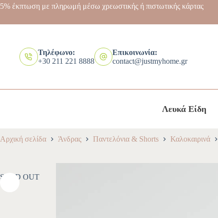
5% έκπτωση με πληρωμή μέσω χρεωστικής ή πιστωτικής κάρτας
Τηλέφωνο:
Επικοινωνία:
+30 211 221 8888
contact@justmyhome.gr
Λευκά Είδη
Αρχική σελίδα
Άνδρας
Παντελόνια & Shorts
Καλοκαιρινά
SOLD OUT