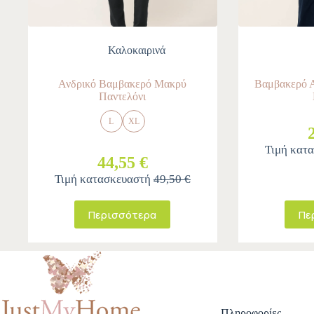
Καλοκαιρινά
Ανδρικό Βαμβακερό Μακρύ
Βαμβακερό Α
Παντελόνι
L
XL
Τιμή κατ
44,55 €
Τιμή κατασκευαστή
49,50 €
Περισσότερα
Πε
Πληροφορίες