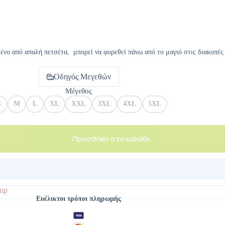
ένο από απαλή πετσέτα, μπορεί να φορεθεί πάνω από το μαγιό στις διακοπές
Οδηγός Μεγεθών
Μέγεθος
S
M
L
XL
XXL
3XL
4XL
5XL
Προσθήκη στο καλάθι
mp
Ευέλικτοι τρόποι πληρωμής