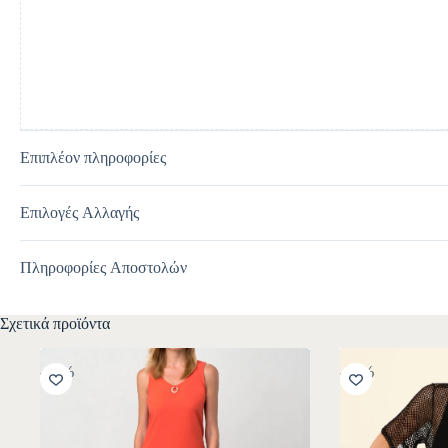
i
v
e
:
Επιπλέον πληροφορίες
Επιλογές Αλλαγής
Πληροφορίες Αποστολών
Σχετικά προϊόντα
-30%
-30%