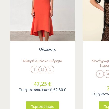
Θαλάσσης
Μακρύ Αμάνικο Φόρεμα
Μονόχρωμο
Παραλ
S
M
L
S
47,25 €
Τιμή κατασκευαστή
67,50 €
Τιμή κατ
Περισσότερα
Πε