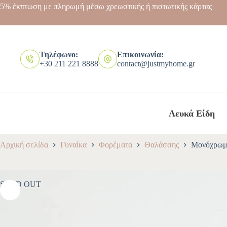
5% έκπτωση με πληρωμή μέσω χρεωστικής ή πιστωτικής κάρτας
Τηλέφωνο:
Επικοινωνία:
+30 211 221 8888
contact@justmyhome.gr
Λευκά Είδη
Αρχική σελίδα
Γυναίκα
Φορέματα
Θαλάσσης
Μονόχρωμο
SOLD OUT