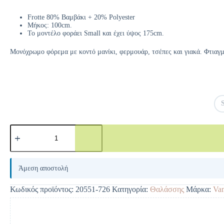
Frotte 80% Βαμβάκι + 20% Polyester
Μήκος: 100cm.
Το μοντέλο φοράει Small και έχει ύψος 175cm.
Μονόχρωμο φόρεμα με κοντό μανίκι, φερμουάρ, τσέπες και γιακά. Φτιαγμ
A
l
Άμεση αποστολή
t
e
Κωδικός προϊόντος:
20551-726
Κατηγορία:
Θαλάσσης
Μάρκα:
Va
r
n
a
t