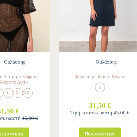
Θαλάσσης
Θαλάσσης
 Διάτρητο Καφτάνι
Φόρεμα με Κοντό Μανίκι
ίας από Δίχτυ
S
M
L
XL
XXL
31,50 €
31,50 €
Τιμή κατασκευαστή
45,00 €
ασκευαστή
45,00 €
ρισσότερα
Περισσότερα