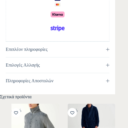
i
v
e
:
Επιπλέον πληροφορίες
Επιλογές Αλλαγής
Πληροφορίες Αποστολών
Σχετικά προϊόντα
-30%
-30%