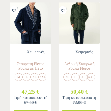
-30%
-30%
Χειμερινές
Χειμερινές
Σταυρωτή Fleece
Ανδρική Σταυρωτή
Ρόμπα με Πέτο
Ρόμπα Fleece
M
L
XL
XXL
M
L
XL
XXL
47,25 €
50,40 €
Τιμή κατασκευαστή
Τιμή κατασκευαστή
67,50 €
72,00 €