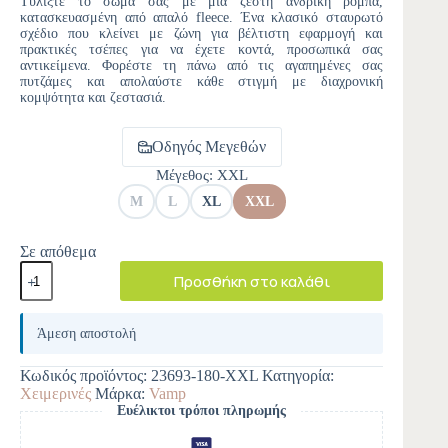
Τυλίξτε το σώμα σας με μια ζεστή ανδρική ρόμπα,
κατασκευασμένη από απαλό fleece. Ένα κλασικό σταυρωτό
σχέδιο που κλείνει με ζώνη για βέλτιστη εφαρμογή και
πρακτικές τσέπες για να έχετε κοντά, προσωπικά σας
αντικείμενα. Φορέστε τη πάνω από τις αγαπημένες σας
πυτζάμες και απολαύστε κάθε στιγμή με διαχρονική
κομψότητα και ζεστασιά.
Οδηγός Μεγεθών
Μέγεθος
: XXL
M
L
XL
XXL
Σε απόθεμα
Προσθήκη στο καλάθι
A
l
Άμεση αποστολή
t
e
Κωδικός προϊόντος:
23693-180-XXL
Κατηγορία:
r
Χειμερινές
Μάρκα:
Vamp
n
Ευέλικτοι τρόποι πληρωμής
a
t