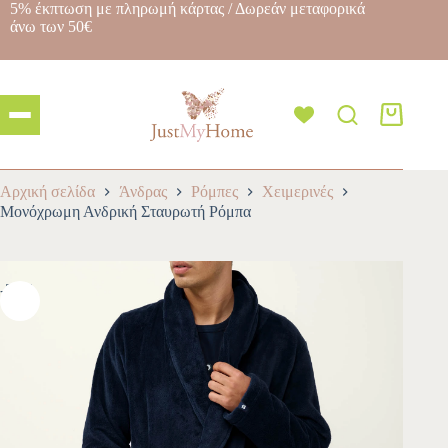
5% έκπτωση με πληρωμή κάρτας / Δωρεάν μεταφορικά
άνω των 50€
Αρχική σελίδα
Άνδρας
Ρόμπες
Χειμερινές
Μονόχρωμη Ανδρική Σταυρωτή Ρόμπα
-30%