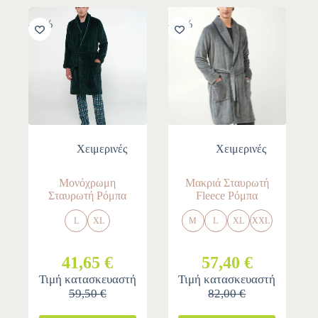
-30%
-30%
Χειμερινές
Χειμερινές
Μονόχρωμη
Μακριά Σταυρωτή
Σταυρωτή Ρόμπα
Fleece Ρόμπα
L
XL
M
L
XL
XXL
41,65 €
57,40 €
Τιμή κατασκευαστή
Τιμή κατασκευαστή
59,50 €
82,00 €