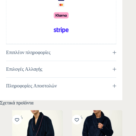
i
v
e
:
Επιπλέον πληροφορίες
Επιλογές Αλλαγής
Πληροφορίες Αποστολών
Σχετικά προϊόντα
-30%
-30%