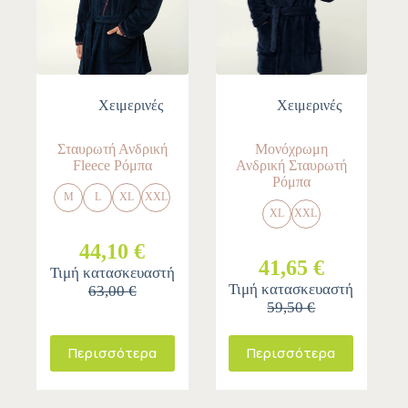
Χειμερινές
Χειμερινές
Σταυρωτή Ανδρική
Μονόχρωμη
Fleece Ρόμπα
Ανδρική Σταυρωτή
Ρόμπα
M
L
XL
XXL
XL
XXL
44,10 €
41,65 €
Τιμή κατασκευαστή
Τιμή κατασκευαστή
63,00 €
59,50 €
Περισσότερα
Περισσότερα