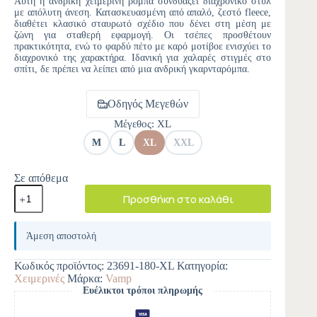
Αυτή η ανδρική χειμερινή ρόμπα συνδυάζει διαχρονικό στυλ
με απόλυτη άνεση. Κατασκευασμένη από απαλό, ζεστό fleece,
διαθέτει κλασικό σταυρωτό σχέδιο που δένει στη μέση με
ζώνη για σταθερή εφαρμογή. Οι τσέπες προσθέτουν
πρακτικότητα, ενώ το φαρδύ πέτο με καρό μοτίβοε ενισχύει το
διαχρονικό της χαρακτήρα. Ιδανική για χαλαρές στιγμές στο
σπίτι, δε πρέπει να λείπει από μια ανδρική γκαρνταρόμπα.
Οδηγός Μεγεθών
Μέγεθος
: XL
M
L
XL
XXL
Σε απόθεμα
Προσθήκη στο καλάθι
A
l
Άμεση αποστολή
t
e
Κωδικός προϊόντος:
23691-180-XL
Κατηγορία:
r
Χειμερινές
Μάρκα:
Vamp
n
Ευέλικτοι τρόποι πληρωμής
a
t