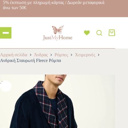
5% έκπτωση με πληρωμή κάρτας / Δωρεάν μεταφορικά
άνω των 50€
Αρχική σελίδα
Άνδρας
Ρόμπες
Χειμερινές
Ανδρική Σταυρωτή Fleece Ρόμπα
-30%