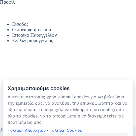
Προφίλ
Είσοδος
Ο λογαριασμός μου
Ιστορικό Παραγγελιών
Εξέλιξη παραγγελίας
Χρησιμοποιούμε cookies
Αυτός ο ιστότοπος χρησιμοποιεί cookies για να βελτιώσει
Ακολουθήστε μας
την εμπειρία σας, να αναλύσει την επισκεψιμότητα και να
TikTok
εξατομικεύσει το περιεχόμενο. Μπορείτε να αποδεχτείτε
Instagram
όλα τα cookies, να τα απορρίψετε ή να διαχειριστείτε τις
Facebook
προτιμήσεις σας.
JustMyHome © Copyright 2026
Πολιτική Απορρήτου
·
Πολιτική Cookies