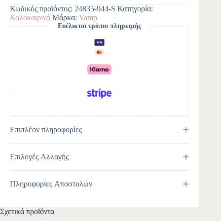
e
Κωδικός προϊόντος:
24835-944-S
Κατηγορία:
r
Καλοκαιρινά
Μάρκα:
Vamp
n
Ευέλικτοι τρόποι πληρωμής
a
t
i
v
e
:
Επιπλέον πληροφορίες
Επιλογές Αλλαγής
Πληροφορίες Αποστολών
Σχετικά προϊόντα