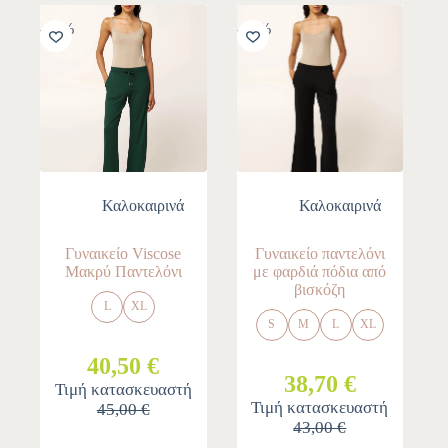
-10%
-10%
Καλοκαιρινά
Καλοκαιρινά
Γυναικείο Viscose
Γυναικείο παντελόνι
Μακρύ Παντελόνι
με φαρδιά πόδια από
βισκόζη
L
XL
S
M
L
XL
40,50 €
38,70 €
Τιμή κατασκευαστή
Τιμή κατασκευαστή
45,00 €
43,00 €