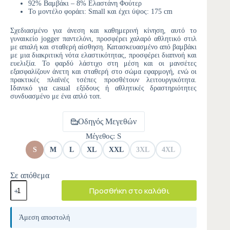
92% Βαμβάκι – 8% Ελαστάνη Φούτερ
Το μοντέλο φοράει: Small και έχει ύψος: 175 cm
Σχεδιασμένο για άνεση και καθημερινή κίνηση, αυτό το
γυναικείο jogger παντελόνι, προσφέρει χαλαρό αθλητικό στιλ
με απαλή και σταθερή αίσθηση. Κατασκευασμένο από βαμβάκι
με μια διακριτική νότα ελαστικότητας, προσφέρει διαπνοή και
ευελιξία. Το φαρδύ λάστιχο στη μέση και οι μανσέτες
εξασφαλίζουν άνετη και σταθερή στο σώμα εφαρμογή, ενώ οι
πρακτικές πλαϊνές τσέπες προσθέτουν λειτουργικότητα.
Ιδανικό για casual εξόδους ή αθλητικές δραστηριότητες
συνδυασμένο με ένα απλό τοπ.
Οδηγός Μεγεθών
Μέγεθος
: S
S
M
L
XL
XXL
3XL
4XL
Σε απόθεμα
Προσθήκη στο καλάθι
A
l
Άμεση αποστολή
t