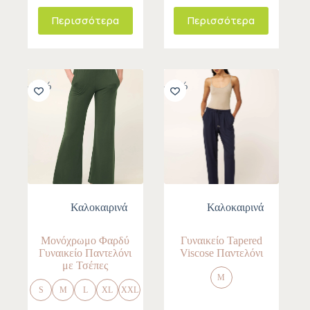
Περισσότερα
Περισσότερα
-30%
-10%
Καλοκαιρινά
Καλοκαιρινά
Μονόχρωμο Φαρδύ
Γυναικείο Tapered
Γυναικείο Παντελόνι
Viscose Παντελόνι
με Τσέπες
M
S
M
L
XL
XXL