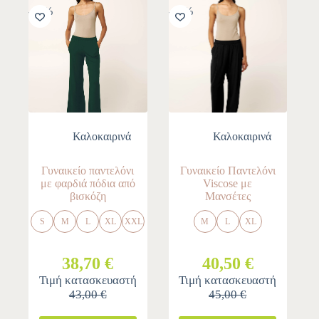
-10%
-10%
Καλοκαιρινά
Καλοκαιρινά
Γυναικείο παντελόνι
Γυναικείο Παντελόνι
με φαρδιά πόδια από
Viscose με
βισκόζη
Μανσέτες
S
M
L
XL
XXL
M
L
XL
38,70 €
40,50 €
Τιμή κατασκευαστή
Τιμή κατασκευαστή
43,00 €
45,00 €