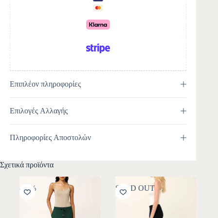
i
v
e
:
Επιπλέον πληροφορίες
Επιλογές Αλλαγής
Πληροφορίες Αποστολών
Σχετικά προϊόντα
-10%
SOLD OUT