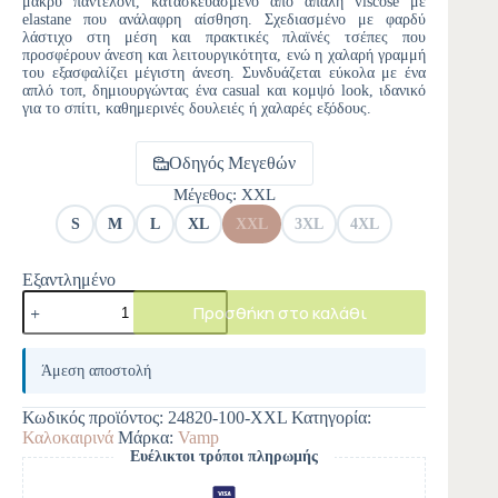
μακρύ παντελόνι, κατασκευασμένο από απαλή viscose με
elastane που ανάλαφρη αίσθηση. Σχεδιασμένο με φαρδύ
λάστιχο στη μέση και πρακτικές πλαϊνές τσέπες που
προσφέρουν άνεση και λειτουργικότητα, ενώ η χαλαρή γραμμή
του εξασφαλίζει μέγιστη άνεση. Συνδυάζεται εύκολα με ένα
απλό τοπ, δημιουργώντας ένα casual και κομψό look, ιδανικό
για το σπίτι, καθημερινές δουλειές ή χαλαρές εξόδους.
Οδηγός Μεγεθών
Μέγεθος
: XXL
S
M
L
XL
XXL
3XL
4XL
Εξαντλημένο
Προσθήκη στο καλάθι
A
l
Άμεση αποστολή
t
e
Κωδικός προϊόντος:
24820-100-XXL
Κατηγορία:
r
Καλοκαιρινά
Μάρκα:
Vamp
n
Ευέλικτοι τρόποι πληρωμής
a
t