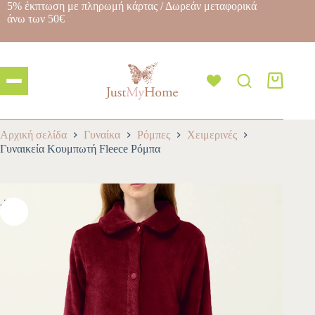
5% έκπτωση με πληρωμή κάρτας / Δωρεάν μεταφορικά
άνω των 50€
Αρχική σελίδα
Γυναίκα
Ρόμπες
Χειμερινές
Γυναικεία Κουμπωτή Fleece Ρόμπα
-30%