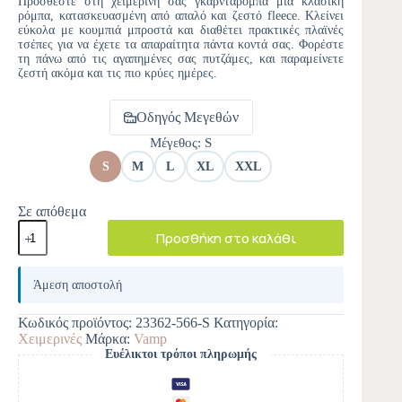
Προσθέστε στη χειμερινή σας γκαρνταρόμπα μια κλασική
ρόμπα, κατασκευασμένη από απαλό και ζεστό fleece. Κλείνει
εύκολα με κουμπιά μπροστά και διαθέτει πρακτικές πλαϊνές
τσέπες για να έχετε τα απαραίτητα πάντα κοντά σας. Φορέστε
τη πάνω από τις αγαπημένες σας πυτζάμες, και παραμείνετε
ζεστή ακόμα και τις πιο κρύες ημέρες.
Οδηγός Μεγεθών
Μέγεθος
: S
S
M
L
XL
XXL
Σε απόθεμα
Προσθήκη στο καλάθι
A
l
Άμεση αποστολή
t
e
Κωδικός προϊόντος:
23362-566-S
Κατηγορία:
r
Χειμερινές
Μάρκα:
Vamp
n
Ευέλικτοι τρόποι πληρωμής
a
t
i