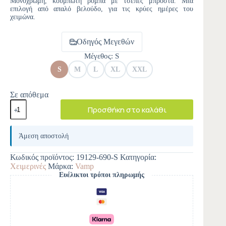
Μονόχρωμη, κουμπωτή ρόμπα με τσέπες μπροστά. Μια
επιλογή από απαλό βελούδο, για τις κρύες ημέρες του
χειμώνα.
Οδηγός Μεγεθών
Μέγεθος
: S
S
M
L
XL
XXL
Σε απόθεμα
Προσθήκη στο καλάθι
A
l
Άμεση αποστολή
t
e
Κωδικός προϊόντος:
19129-690-S
Κατηγορία:
r
Χειμερινές
Μάρκα:
Vamp
n
Ευέλικτοι τρόποι πληρωμής
a
t
i
v
e
: