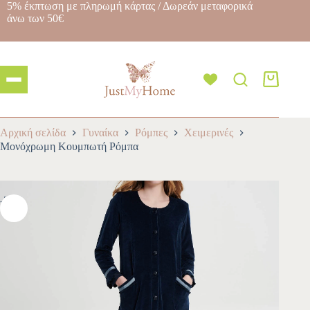
5% έκπτωση με πληρωμή κάρτας / Δωρεάν μεταφορικά
άνω των 50€
Αρχική σελίδα
Γυναίκα
Ρόμπες
Χειμερινές
Μονόχρωμη Κουμπωτή Ρόμπα
-30%