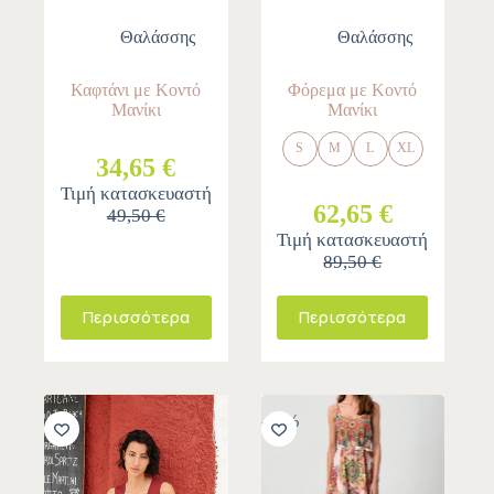
Θαλάσσης
Θαλάσσης
Καφτάνι με Κοντό
Φόρεμα με Κοντό
Μανίκι
Μανίκι
S
M
L
XL
34,65 €
Τιμή κατασκευαστή
62,65 €
49,50 €
Τιμή κατασκευαστή
89,50 €
Περισσότερα
Περισσότερα
-30%
-30%