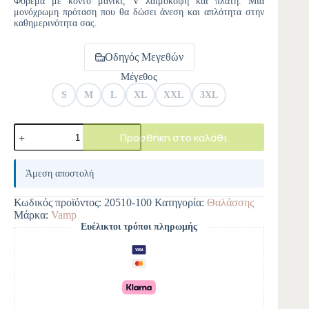
Φόρεμα με κοντό μανίκι, V λαιμόκοψη και πλάτη. Μια
μονόχρωμη πρόταση που θα δώσει άνεση και απλότητα στην
καθημερινότητα σας.
Οδηγός Μεγεθών
Μέγεθος
S
M
L
XL
XXL
3XL
Προσθήκη στο καλάθι
A
l
Άμεση αποστολή
t
e
Κωδικός προϊόντος:
20510-100
Κατηγορία:
Θαλάσσης
r
Μάρκα:
Vamp
n
Ευέλικτοι τρόποι πληρωμής
a
t
i
v
e
: