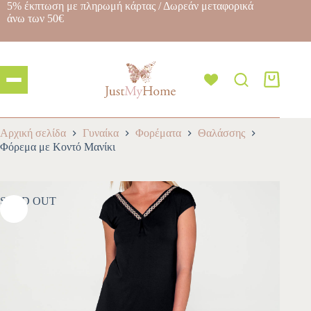
5% έκπτωση με πληρωμή κάρτας / Δωρεάν μεταφορικά
άνω των 50€
Αρχική σελίδα
Γυναίκα
Φορέματα
Θαλάσσης
Φόρεμα με Κοντό Μανίκι
SOLD OUT