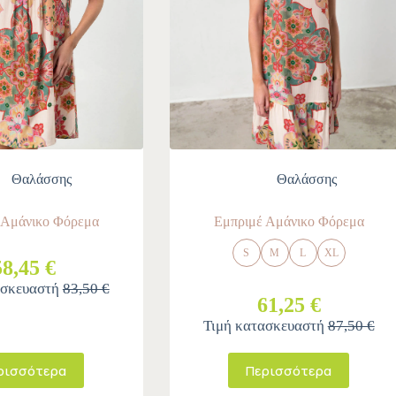
Θαλάσσης
Θαλάσσης
 Αμάνικο Φόρεμα
Εμπριμέ Αμάνικο Φόρεμα
S
M
L
XL
58,45 €
ασκευαστή
83,50 €
61,25 €
Τιμή κατασκευαστή
87,50 €
ρισσότερα
Περισσότερα