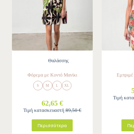
Θαλάσσης
Φόρεμα με Κοντό Μανίκι
Εμπριμέ
S
M
L
XL
Τιμή κατ
62,65 €
Τιμή κατασκευαστή
89,50 €
Περισσότερα
Πε