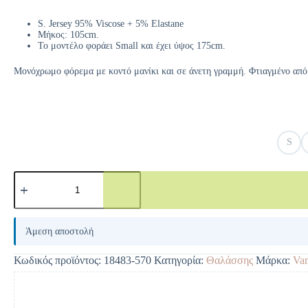
S. Jersey 95% Viscose + 5% Elastane
Μήκος: 105cm.
Το μοντέλο φοράει Small και έχει ύψος 175cm.
Μονόχρωμο φόρεμα με κοντό μανίκι και σε άνετη γραμμή. Φτιαγμένο από δ
S
A
l
Άμεση αποστολή
t
e
Κωδικός προϊόντος:
18483-570
Κατηγορία:
Θαλάσσης
Μάρκα:
Va
r
n
a
t