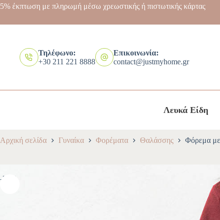
5% έκπτωση με πληρωμή μέσω χρεωστικής ή πιστωτικής κάρτας
Τηλέφωνο:
Επικοινωνία:
+30 211 221 8888
contact@justmyhome.gr
Λευκά Είδη
Αρχική σελίδα
Γυναίκα
Φορέματα
Θαλάσσης
Φόρεμα με
-30%