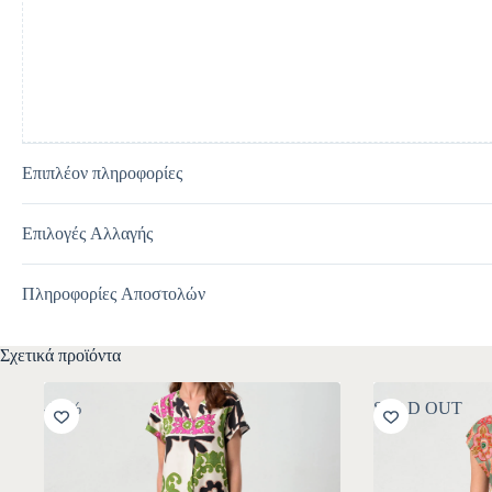
i
v
e
:
Επιπλέον πληροφορίες
Επιλογές Αλλαγής
Πληροφορίες Αποστολών
Σχετικά προϊόντα
-30%
SOLD OUT