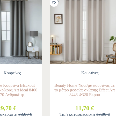
-10%
Κουρτίνες
Κουρτίνες
e Κουρτίνα Blackout
Beauty Home Ύφασμα κουρτίνας με
κρίκους Art Ideal 8400
το μέτρο μεσαίας σκίασης Effect Art
70 Ανθρακίτης
8443 Φ320 Εκρού
29,70 €
11,70 €
ασκευαστή
33,00 €
Τιμή κατασκευαστή
13,00 €