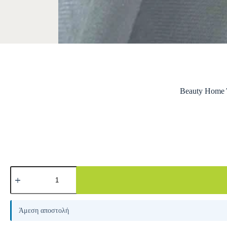
Beauty Home Ύ
A
l
Άμεση αποστολή
t
e