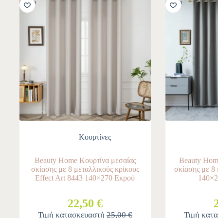
-10%
-10%
Κουρτίνες
Beauty Home Κουρτίνα μεσαίας
Beauty Hom
σκίασης με 8 μεταλλικούς κρίκους
σκίασης με 8 
Effect Art 8443 140×270 Εκρού
140×2
22,50 €
Τιμή κατασκευαστή
25,00 €
Τιμή κατ