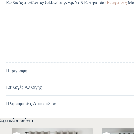
Κωδικός προϊόντος:
8448-Grey-Υφ-No5
Κατηγορία:
Κουρτίνες
Μά
r
n
a
t
i
v
e
:
Περιγραφή
Επιλογές Αλλαγής
Πληροφορίες Αποστολών
Σχετικά προϊόντα