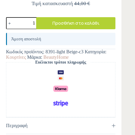
Τιμή κατασκευαστή
44,00 €
Προσθήκη στο καλάθι
A
l
Άμεση αποστολή
t
e
Κωδικός προϊόντος:
8391-light Beige-c3
Κατηγορία:
r
Κουρτίνες
Μάρκα:
BeautyHome
n
Ευέλικτοι τρόποι πληρωμής
a
t
i
v
e
:
Περιγραφή