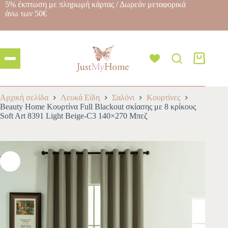
5% έκπτωση με πληρωμή κάρτας / Δωρεάν μεταφορικά
άνω των 50€
Αρχική σελίδα
Λευκά Είδη
Σαλόνι
Κουρτίνες
Beauty Home Κουρτίνα Full Blackout σκίασης με 8 κρίκους
Soft Art 8391 Light Beige-C3 140×270 Μπεζ
-10%