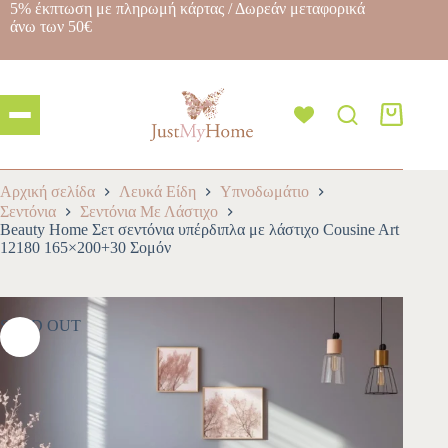
5% έκπτωση με πληρωμή κάρτας / Δωρεάν μεταφορικά
άνω των 50€
Αρχική σελίδα
Λευκά Είδη
Υπνοδωμάτιο
Σεντόνια
Σεντόνια Με Λάστιχο
Beauty Home Σετ σεντόνια υπέρδιπλα με λάστιχο Cousine Art
12180 165×200+30 Σομόν
SOLD OUT