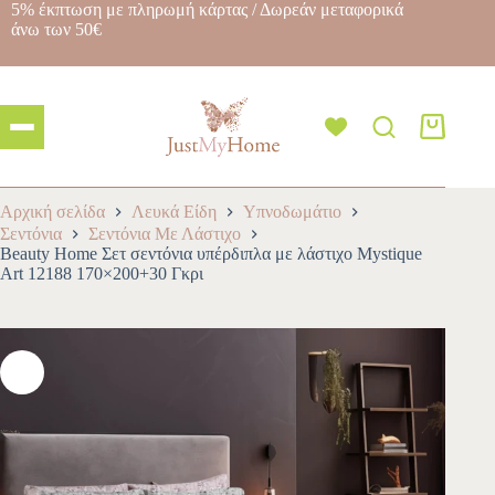
5% έκπτωση με πληρωμή κάρτας / Δωρεάν μεταφορικά
άνω των 50€
Αρχική σελίδα
Λευκά Είδη
Υπνοδωμάτιο
Σεντόνια
Σεντόνια Με Λάστιχο
Beauty Home Σετ σεντόνια υπέρδιπλα με λάστιχο Mystique
Art 12188 170×200+30 Γκρι
-10%