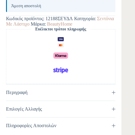
l
Άμεση αποστολή
t
e
Κωδικός προϊόντος:
12188ΣΕΥΔΛ
Κατηγορία:
Σεντόνια
r
Με Λάστιχο
Μάρκα:
BeautyHome
n
Ευέλικτοι τρόποι πληρωμής
a
t
i
v
e
:
Περιγραφή
Επιλογές Αλλαγής
Πληροφορίες Αποστολών