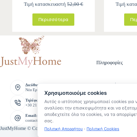
Τιμή κατασκευαστή
52,00 €
Τιμή κατ
Περισσότερα
Πε
Πληροφορίες
Τρόποι Πληρ
Διεύθυνση:
Νέα Ερυθραία, Ελλάδα
Τρόποι Αποστ
Χρησιμοποιούμε cookies
Πολιτική Επι
Τηλέφωνο:
Όροι και Προ
Αυτός ο ιστότοπος χρησιμοποιεί cookies για 
+30 211 221 8888
Πολιτική Προ
αναλύσει την επισκεψιμότητα και να εξατομ
Προσωπικών 
αποδεχτείτε όλα τα cookies, να τα απορρίψετ
Email:
contact@justmyhome.gr
σας.
JustMyHome © Copyright 2026
Πολιτική Απορρήτου
·
Πολιτική Cookies