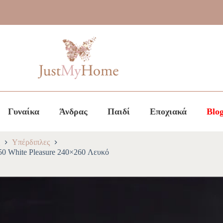
Γυναίκα
Άνδρας
Παιδί
Εποχιακά
Blo
Υπέρδιπλες
0 White Pleasure 240×260 Λευκό