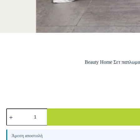
Beauty Home Σετ παπλωματ
A
l
Άμεση αποστολή
t