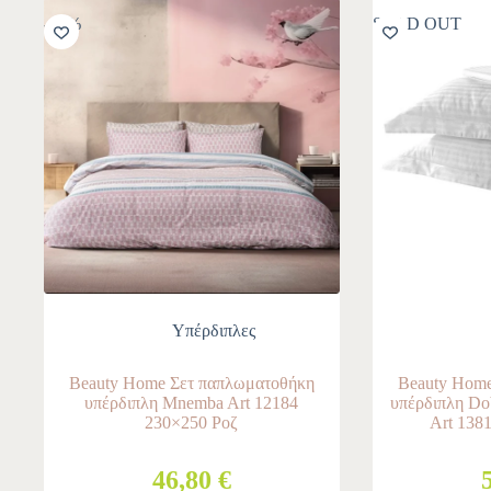
-10%
SOLD OUT
Υπέρδιπλες
Beauty Home Σετ παπλωματοθήκη
Beauty Home
υπέρδιπλη Mnemba Art 12184
υπέρδιπλη Do
230×250 Ροζ
Art 138
46,80 €