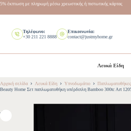
5% έκπτωση με πληρωμή μέσω χρεωστικής ή πιστωτικής κάρτας
Τηλέφωνο:
Επικοινωνία:
+30 211 221 8888
contact@justmyhome.gr
Λευκά Είδη
Αρχική σελίδα
Λευκά Είδη
Υπνοδωμάτιο
Παπλωματοθήκες
Beauty Home Σετ παπλωματοθήκη υπέρδιπλη Bamboo 300tc Art 1205
-10%