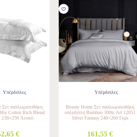
-10%
Υπέρδιπλες
Υπέρδιπλες
 Σετ παπλωματοθήκη
Beauty Home Σετ παπλωματοθήκη
bby Cotton Rich Blend
υπέρδιπλη Bamboo 300tc Art 12051
1 230×250 Λευκό
Silver Fantasy 240×260 Γκρι
52,65 €
161,55 €