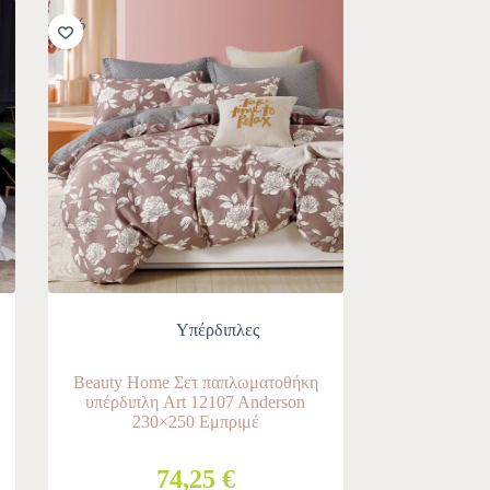
-10%
Υπέρδιπλες
Beauty Home Σετ παπλωματοθήκη
υπέρδιπλη Art 12107 Anderson
230×250 Εμπριμέ
74,25 €