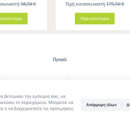
ασκευαστή
58,50 €
Τιμή κατασκευαστή
179,50 €
ρισσότερα
Περισσότερα
Προφίλ
ωμής
Είσοδος
ολής
Ο λογαριασμός μου
στροφών
Ιστορικό Παραγγελιών
ϋποθέσεις χρήσης
Εξέλιξη παραγγελίας
να βελτιώσει την εμπειρία σας, να
στασίας
ικεύσει το περιεχόμενο. Μπορείτε να
Απόρριψη όλων
Δ
Δεδομένων
ε ή να διαχειριστείτε τις προτιμήσεις