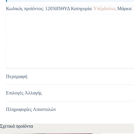
e
Κωδικός προϊόντος:
12050ΠΘΥΔ
Κατηγορία:
Υπέρδιπλες
Μάρκα:
r
n
a
t
i
v
e
:
Περιγραφή
Επιλογές Αλλαγής
Πληροφορίες Αποστολών
Σχετικά προϊόντα