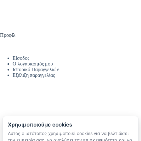
Προφίλ
Είσοδος
Ο λογαριασμός μου
Ιστορικό Παραγγελιών
Εξέλιξη παραγγελίας
Χρησιμοποιούμε cookies
Αυτός ο ιστότοπος χρησιμοποιεί cookies για να βελτιώσει
Ακολουθήστε μας
την εμπειρία σας, να αναλύσει την επισκεψιμότητα και να
TikTok