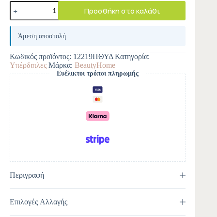
Προσθήκη στο καλάθι
A
l
Άμεση αποστολή
t
e
Κωδικός προϊόντος:
12219ΠΘΥΔ
Κατηγορία:
r
Υπέρδιπλες
Μάρκα:
BeautyHome
n
Ευέλικτοι τρόποι πληρωμής
a
t
i
v
e
:
Περιγραφή
Επιλογές Αλλαγής