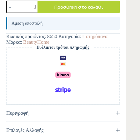
Προσθήκη στο καλάθι
A
l
Άμεση αποστολή
t
e
Κωδικός προϊόντος:
8650
Κατηγορία:
Ποτηρόπανα
r
Μάρκα:
BeautyHome
n
Ευέλικτοι τρόποι πληρωμής
a
t
i
v
e
:
Περιγραφή
Επιλογές Αλλαγής