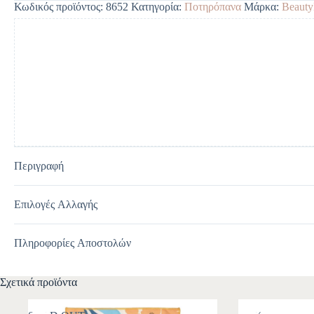
Κωδικός προϊόντος:
8652
Κατηγορία:
Ποτηρόπανα
Μάρκα:
Beaut
r
n
a
t
i
v
e
:
Περιγραφή
Επιλογές Αλλαγής
Πληροφορίες Αποστολών
Σχετικά προϊόντα