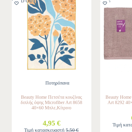
SOLD OUT
-10%
Ποτηρόπανα
Beauty Home Πετσέτα κουζίνας
Beauty Home
διπλής όψης Microfiber Art 8658
Art 8292 40
40×60 Μπλε,Κίτρινο
4,95 €
Τιμή κα
Τιμή κατασκευαστή
5,50 €