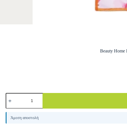
Beauty Home Π
A
l
Άμεση αποστολή
t
e