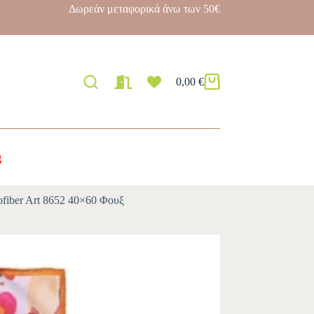
Δωρεάν μεταφορικά άνω των 50€
0,00
€
g
fiber Art 8652 40×60 Φουξ