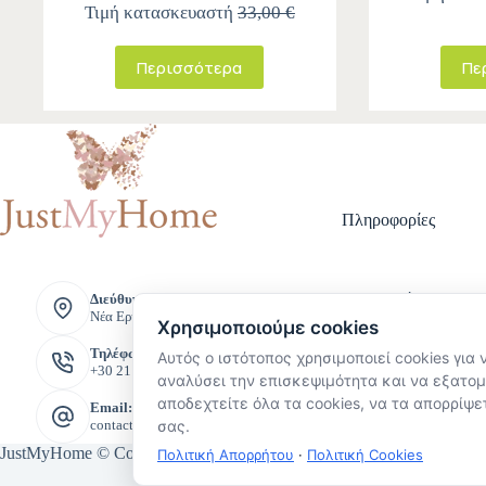
Τιμή κατασκευαστή
33,00 €
Περισσότερα
Πε
Πληροφορίες
Τρόποι Πληρ
Διεύθυνση:
Νέα Ερυθραία, Ελλάδα
Τρόποι Αποστ
Χρησιμοποιούμε cookies
Πολιτική Επι
Τηλέφωνο:
Αυτός ο ιστότοπος χρησιμοποιεί cookies για 
Όροι και Προ
+30 211 221 8888
Πολιτική Προ
αναλύσει την επισκεψιμότητα και να εξατομ
Προσωπικών 
αποδεχτείτε όλα τα cookies, να τα απορρίψετ
Email:
σας.
contact@justmyhome.gr
JustMyHome © Copyright 2026
Πολιτική Απορρήτου
·
Πολιτική Cookies