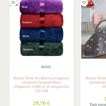
-10%
-10%
NEW
Διπλές
Beauty Home Κουβέρτα μονόχρωμη
Beauty Home
υπέρδιπλη Jacquard fleece
φωσφορίζο
350gsmArt 11600 σε 10 αποχρώσεις
22
220×240
29,70 €
Τιμή κατ