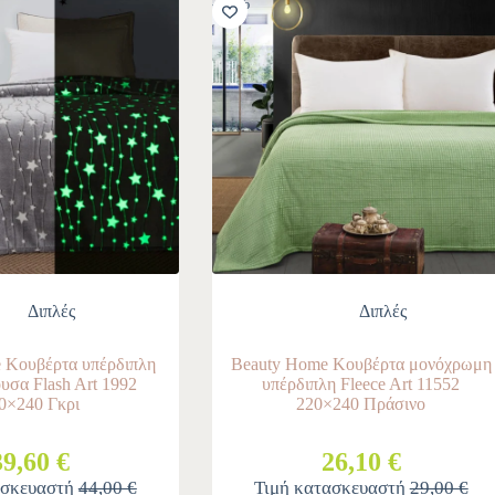
-10%
Διπλές
Διπλές
 Κουβέρτα υπέρδιπλη
Beauty Home Κουβέρτα μονόχρωμη
υσα Flash Art 1992
υπέρδιπλη Fleece Art 11552
0×240 Γκρι
220×240 Πράσινο
39,60 €
26,10 €
ασκευαστή
44,00 €
Τιμή κατασκευαστή
29,00 €