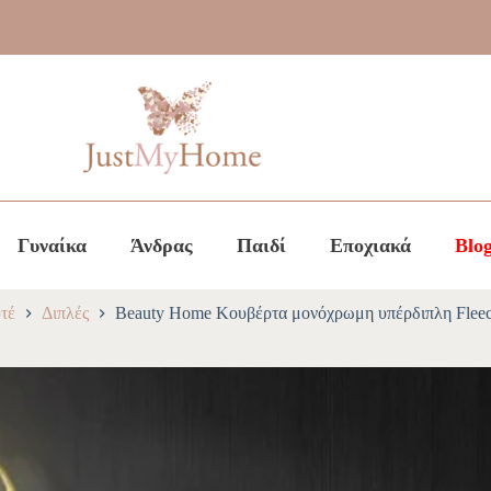
Γυναίκα
Άνδρας
Παιδί
Εποχιακά
Blo
τέ
Διπλές
Beauty Home Κουβέρτα μονόχρωμη υπέρδιπλη Fleec