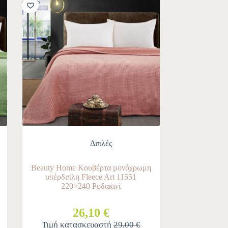
-10%
Διπλές
Beauty Home Κουβέρτα μονόχρωμη
υπέρδιπλη Fleece Art 11551
220×240 Ροδακινί
26,10 €
Τιμή κατασκευαστή
29,00 €