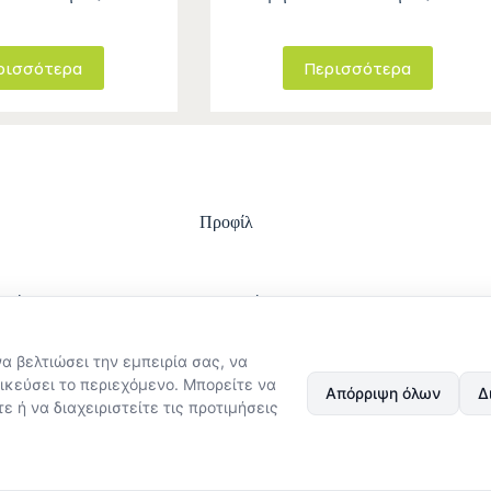
ρισσότερα
Περισσότερα
Προφίλ
ωμής
Είσοδος
ολής
Ο λογαριασμός μου
στροφών
Ιστορικό Παραγγελιών
να βελτιώσει την εμπειρία σας, να
ϋποθέσεις χρήσης
Εξέλιξη παραγγελίας
στασίας
ικεύσει το περιεχόμενο. Μπορείτε να
Απόρριψη όλων
Δ
Δεδομένων
ε ή να διαχειριστείτε τις προτιμήσεις