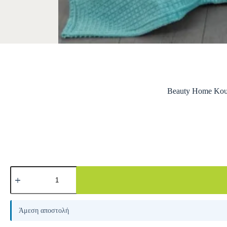
Beauty Home Κου
A
l
Άμεση αποστολή
t
e