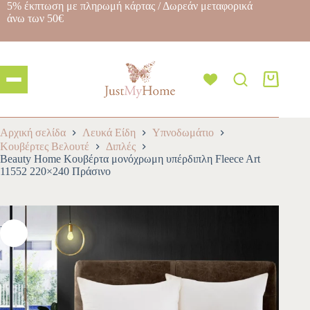
5% έκπτωση με πληρωμή κάρτας / Δωρεάν μεταφορικά
άνω των 50€
Αρχική σελίδα
Λευκά Είδη
Υπνοδωμάτιο
Κουβέρτες Βελουτέ
Διπλές
Beauty Home Κουβέρτα μονόχρωμη υπέρδιπλη Fleece Art
11552 220×240 Πράσινο
-10%