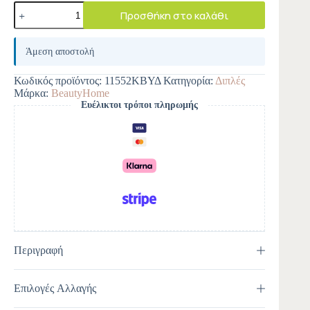
Προσθήκη στο καλάθι
A
l
Άμεση αποστολή
t
e
Κωδικός προϊόντος:
11552ΚΒΥΔ
Κατηγορία:
Διπλές
r
Μάρκα:
BeautyHome
n
Ευέλικτοι τρόποι πληρωμής
a
t
i
v
e
:
Περιγραφή
Επιλογές Αλλαγής