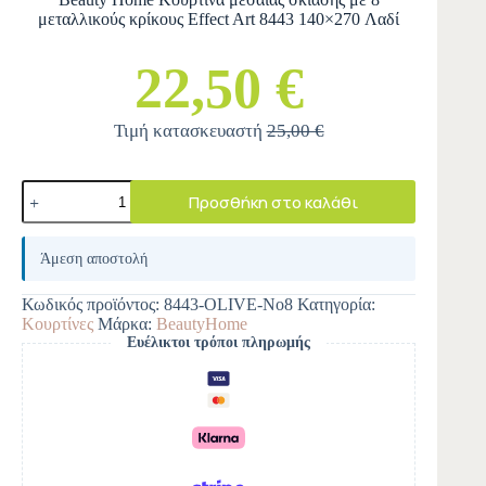
μεταλλικούς κρίκους Effect Art 8443 140×270 Λαδί
22,50 €
Τιμή κατασκευαστή
25,00 €
Προσθήκη στο καλάθι
A
l
Άμεση αποστολή
t
e
Κωδικός προϊόντος:
8443-OLIVE-Νο8
Κατηγορία:
r
Κουρτίνες
Μάρκα:
BeautyHome
n
Ευέλικτοι τρόποι πληρωμής
a
t
i
v
e
: