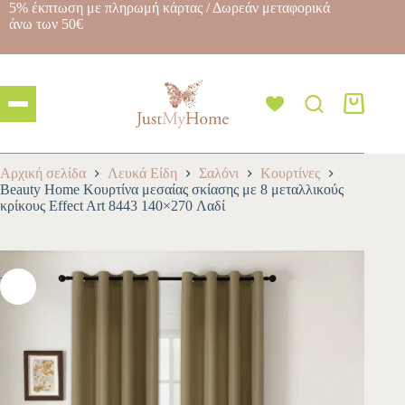
5% έκπτωση με πληρωμή κάρτας / Δωρεάν μεταφορικά
άνω των 50€
Αρχική σελίδα
Λευκά Είδη
Σαλόνι
Κουρτίνες
Beauty Home Κουρτίνα μεσαίας σκίασης με 8 μεταλλικούς
κρίκους Effect Art 8443 140×270 Λαδί
-10%