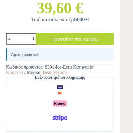
39,60 €
Τιμή κατασκευαστή
44,00 €
Προσθήκη στο καλάθι
A
l
Άμεση αποστολή
t
e
Κωδικός προϊόντος:
8391-Ice-Ecru
Κατηγορία:
r
Κουρτίνες
Μάρκα:
BeautyHome
n
Ευέλικτοι τρόποι πληρωμής
a
t
i
v
e
: